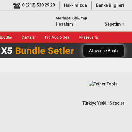
0 (212) 520 29 20
Hakkımızda
Banka Bilgileri
Merhaba, Giriş Yap
Hesabım
Sepetim
ripodlar
Çantalar
Pro Audio Ses
Aksesuarlar
0 X5
Bundle Setler
Alışverişe Başla
Türkiye Yetkili Satıcısı