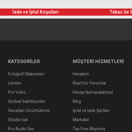
İade ve İptal Koşulları
Takas ile 
KATEGORİLER
MÜŞTERİ HİZMETLERİ
Fotoğraf Makineleri
Hesabım
Lensler
Klasfoto Yorumlar
Pro Video
Hesap Numaralarımız
Gimbal Sabitleyiciler
Blog
Havadan Görüntüleme
İptal ve İade Şartları
Stüdyo Işık
Markalar
Pro Audio Ses
Tax Free Alışveriş