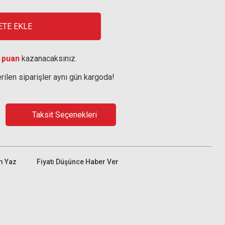
ETE EKLE
 puan
kazanacaksınız.
rilen siparişler aynı gün kargoda!
Taksit Seçenekleri
m Yaz
Fiyatı Düşünce Haber Ver