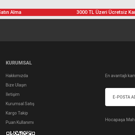
Satın Alma
3000 TL Üzeri Ücretsiz Ka
Yorum Yaz
Soru Sor
KURUMSAL
Hakkımızda
En avantajlı kam
Bize Ulaşın
İletişim
Kurumsal Satış
Kargo Takip
Hocapaşa Mah. 
Puan Kullanımı