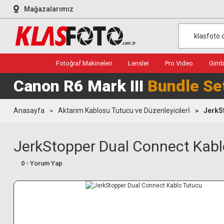
Mağazalarımız
Fotoğraf Makineleri
Lensler
Pro Video
Gimba
Canon R6 Mark III
Bundle Se
Anasayfa
Aktarım Kablosu Tutucu ve Düzenleyicilerİ
JerkS
JerkStopper Dual Connect Kabl
0 - Yorum Yap