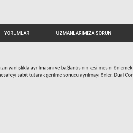
YORUMLAR
UZMANLARIMIZA SORUN
ın yanlışlıkla ayrılmasını ve bağlantısının kesilmesini önlemek ü
 mesafeyi sabit tutarak gerilme sonucu ayrılmayı önler. Dual Con
Ürün hakkında henüz soru sorulmamış.
Bu ürüne yorum yapın! Puan Kazanın