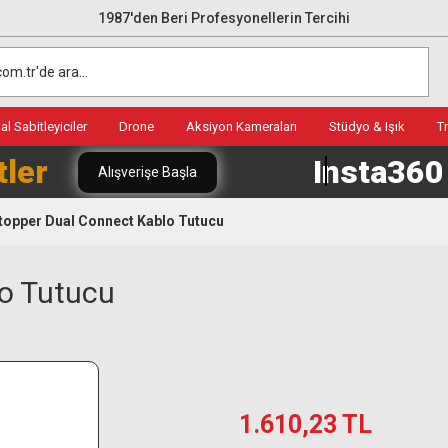
1987'den Beri Profesyonellerin Tercihi
l Sabitleyiciler
Drone
Aksiyon Kameraları
Stüdyo & Işık
T
tler
Insta36
Alışverişe Başla
topper Dual Connect Kablo Tutucu
o Tutucu
1.610,23 TL