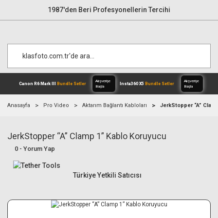
1987'den Beri Profesyonellerin Tercihi
Anasayfa
Pro Video
Aktarım Bağlantı Kabloları
JerkStopper “A” Clam
JerkStopper “A” Clamp 1” Kablo Koruyucu
Alışverişe
Canon R6 Mark III
Bundle Setler
Inst
Başla
0 - Yorum Yap
Türkiye Yetkili Satıcısı