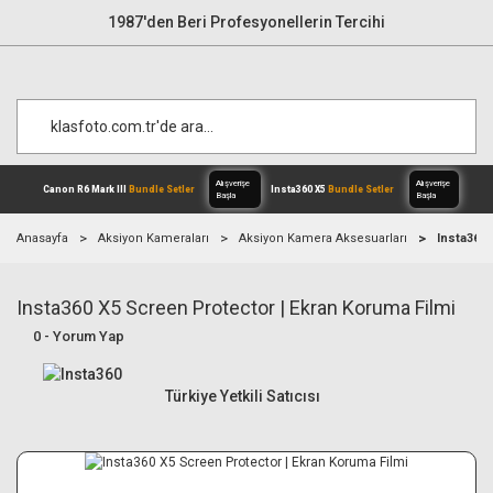
1987'den Beri Profesyonellerin Tercihi
Anasayfa
Aksiyon Kameraları
Aksiyon Kamera Aksesuarları
Insta360 
Insta360 X5 Screen Protector | Ekran Koruma Filmi
Alışverişe
Canon R6 Mark III
Bundle Setler
Inst
Başla
0 - Yorum Yap
Türkiye Yetkili Satıcısı