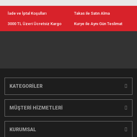
İade ve İptal Koşulları
Takas ile Satın Alma
3000 TL Üzeri Ücretsiz Kargo
Kurye ile Aynı Gün Teslimat
KATEGORİLER
MÜŞTERİ HİZMETLERİ
KURUMSAL