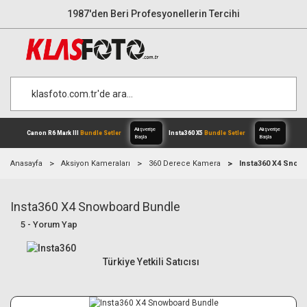
1987'den Beri Profesyonellerin Tercihi
Anasayfa
Aksiyon Kameraları
360 Derece Kamera
Insta360 X4 Snow
Insta360 X4 Snowboard Bundle
Alışverişe
Canon R6 Mark III
Bundle Setler
Inst
5 - Yorum Yap
Başla
Türkiye Yetkili Satıcısı