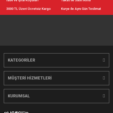
İade ve İptal Koşulları
Takas ile Satın Alma
3000 TL Üzeri Ücretsiz Kargo
Kurye ile Aynı Gün Teslimat
KATEGORİLER
MÜŞTERİ HİZMETLERİ
KURUMSAL