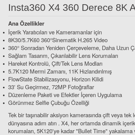
Insta360 X4 360 Derece 8K 
Ana Özellikler
İçerik Yaratıcıları ve Kameramanlar için
8K30/5.7K60 360°Sinematik H.265 Video
360° Sonradan Yeniden Çerçeveleme, Daha Uzun Ça
Sağlam Tasarım, Çıkarılabilir Lens Korumaları
Hareket Kontrolü, Çift/Tek Lens Modları
Böwee Insta360 X5 için Lensli Silikon Koruyucu Kılıf
5.7K120 Mermi Zamanı, 11K Hızlandırılmış
FlowState Stabilizasyonu, Horizon Kilidi
33' Su Geçirmez, 72MP Fotoğraflar
1.599,00 TL
Düzenleme Paketi ve Efektler İçeren Uygulama
Görünmez Selfie Çubuğu Özelliği
Tek bir taşınabilir aksiyon kamerasında çift veya te
Böwee Ak
dünyasına adım atın . X4, her ortamda dinamik içerik o
korumaları, 5K120'ye kadar "Bullet Time" yakalama ve