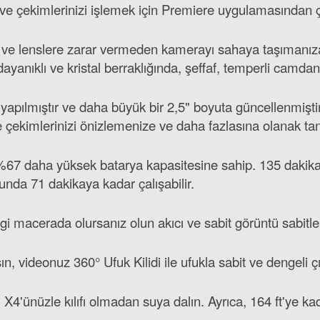
r ve çekimlerinizi işlemek için Premiere uygulamasından ç
dı ve lenslere zarar vermeden kamerayı sahaya taşımanıza 
yanıklı ve kristal berraklığında, şeffaf, temperli camdan y
 yapılmıştır ve daha büyük bir 2,5" boyuta güncellenmişt
e çekimlerinizi önizlemenize ve daha fazlasına olanak tan
e %67 daha yüksek batarya kapasitesine sahip. 135 dakik
nda 71 dakikaya kadar çalışabilir.
hangi macerada olursanız olun akıcı ve sabit görüntü sabitl
sın, videonuz 360° Ufuk Kilidi ile ufukla sabit ve dengeli ç
X4'ünüzle kılıfı olmadan suya dalın. Ayrıca, 164 ft'ye ka