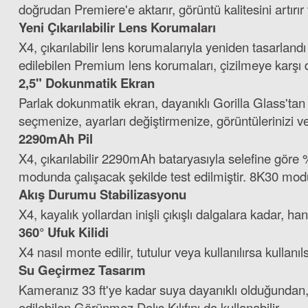
doğrudan Premiere'e aktarır, görüntü kalitesini artırı
Yeni Çıkarılabilir Lens Korumaları
X4, çıkarılabilir lens korumalarıyla yeniden tasarlan
edilebilen Premium lens korumaları, çizilmeye karşı da
2,5" Dokunmatik Ekran
Parlak dokunmatik ekran, dayanıklı Gorilla Glass'tan
seçmenize, ayarları değiştirmenize, görüntülerinizi v
2290mAh Pil
X4, çıkarılabilir 2290mAh bataryasıyla selefine gör
modunda çalışacak şekilde test edilmiştir. 8K30 modu
Akış Durumu Stabilizasyonu
X4, kayalık yollardan inişli çıkışlı dalgalara kadar, 
360° Ufuk Kilidi
X4 nasıl monte edilir, tutulur veya kullanılırsa kullanıl
Su Geçirmez Tasarım
Kameranız 33 ft'ye kadar suya dayanıklı olduğundan, 
edilebilen Görünmez Dalış Kılıfını da kullanabilir.