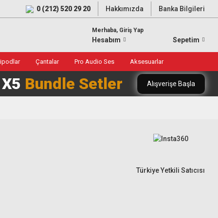
0 (212) 520 29 20
Hakkımızda
Banka Bilgileri
Merhaba, Giriş Yap
Hesabım
Sepetim
ripodlar
Çantalar
Pro Audio Ses
Aksesuarlar
0 X5
Bundle Setler
Alışverişe Başla
Türkiye Yetkili Satıcısı