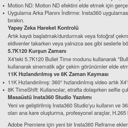
Motion ND: Motion ND efektini elde etmek için gerçek 
Uygulama Arka Planını İndirme: Insta360 uygulaması a
bırakın.
Yapay Zeka Hareket Kontrolü
Artık kaydı başlatmak/durdurmak veya fotoğraf çekmek i
eldivenler takarken veya yalnızca ses gibi seslerle b
5.7K120 Kurşun Zamanı
X4'teki 5.7K120 Bullet Time modunu kullanarak "Bulle
kullanarak sinematik ağır çekim görünümler elde etm
11K Hızlandırılmış ve 8K Zaman Kayması
11K Hızlandırılmış: 360° hızlandırılmış video artık X
8K TimeShift: Kullanıcılar, etrafta dolaşırken selfie 
Masaüstü Insta360 Studio Yazılımı
Yeni ve geliştirilmiş Insta360 Studio'yu kullanın ve 36
olan ana kare oluşturma, profesyonel araçlar, H.265 ko
Adobe Premiere için yeni bir Insta360 Reframe eklent