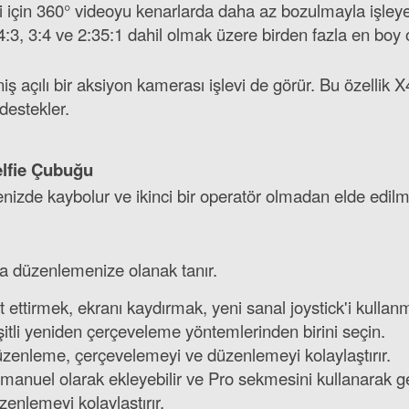
 için 360° videoyu kenarlarda daha az bozulmayla işleye
:3, 3:4 ve 2:35:1 dahil olmak üzere birden fazla en boy o
ş açılı bir aksiyon kamerası işlevi de görür. Bu özellik
destekler.
lfie Çubuğu
enizde kaybolur ve ikinci bir operatör olmadan elde edi
la düzenlemenize olanak tanır.
 ettirmek, ekranı kaydırmak, yeni sanal joystick'i kulla
şitli yeniden çerçeveleme yöntemlerinden birini seçin.
düzenleme, çerçevelemeyi ve düzenlemeyi kolaylaştırır.
 manuel olarak ekleyebilir ve Pro sekmesini kullanarak ge
zenlemeyi kolaylaştırır.