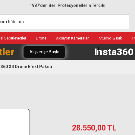
1987'den Beri Profesyonellerin Tercihi
l Sabitleyiciler
Drone
Aksiyon Kameraları
Stüdyo & Işık
T
tler
Insta36
Alışverişe Başla
a360 X4 Drone Efekt Paketi
28.550,00 TL