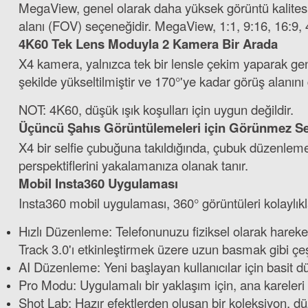
MegaView, genel olarak daha yüksek görüntü kalitesi
alanı (FOV) seçeneğidir. MegaView, 1:1, 9:16, 16:9, 4
4K60 Tek Lens Moduyla 2 Kamera Bir Arada
X4 kamera, yalnızca tek bir lensle çekim yaparak geni
şekilde yükseltilmiştir ve 170°'ye kadar görüş alanını 
NOT: 4K60, düşük ışık koşulları için uygun değildir.
Üçüncü Şahıs Görüntülemeleri için Görünmez Se
X4 bir selfie çubuğuna takıldığında, çubuk düzenlem
perspektiflerini yakalamanıza olanak tanır.
Mobil Insta360 Uygulaması
Insta360 mobil uygulaması, 360° görüntüleri kolaylık
Hızlı Düzenleme: Telefonunuzu fiziksel olarak hareket
Track 3.0'ı etkinleştirmek üzere uzun basmak gibi çe
AI Düzenleme: Yeni başlayan kullanıcılar için basit 
Pro Modu: Uygulamalı bir yaklaşım için, ana kareleri
Shot Lab: Hazır efektlerden oluşan bir koleksiyon, dü