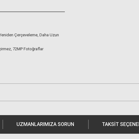
Yeniden Çerçeveleme, Daha Uzun
çirmez, 72MP Fotoğraflar
UZMANLARIMIZA SORUN
TAKSIT SEÇENE