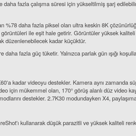
 daha fazla çalışma süresi için yükseltilmiş şarj edilebil
2.099,00 TL
'dan %78 daha fazla piksel olan ultra keskin 8K çözünürl
üntüleri ile eşit hale getirir. Görüntüler yüksek kaliteli
ak düzenlenebilecek kadar küçüktür.
daha fazla güç tüketir. Yalnızca parlak gün ışığı koşul
,7K60'a kadar videoyu destekler. Kamera aynı zamanda sü
ideo için mükemmel olan, 170° görüş alanlı düz video 
modlarını destekler. 2.7K30 modundayken X4, paylaşıma 
Shot'ı kullanarak düşük parazitli ve yüksek kaliteli renkl