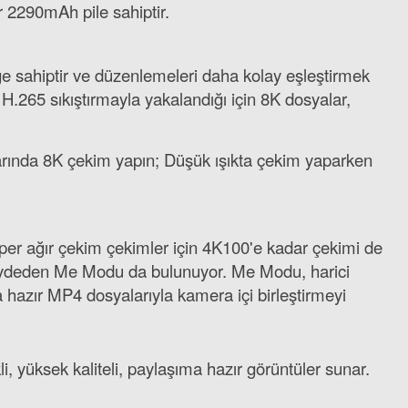
ir 2290mAh pile sahiptir.
üğe sahiptir ve düzenlemeleri daha kolay eşleştirmek
 H.265 sıkıştırmayla yakalandığı için 8K dosyalar,
larında 8K çekim yapın; Düşük ışıkta çekim yaparken
per ağır çekim çekimler için 4K100'e kadar çekimi de
kaydeden Me Modu da bulunuyor. Me Modu, harici
hazır MP4 dosyalarıyla kamera içi birleştirmeyi
i, yüksek kaliteli, paylaşıma hazır görüntüler sunar.