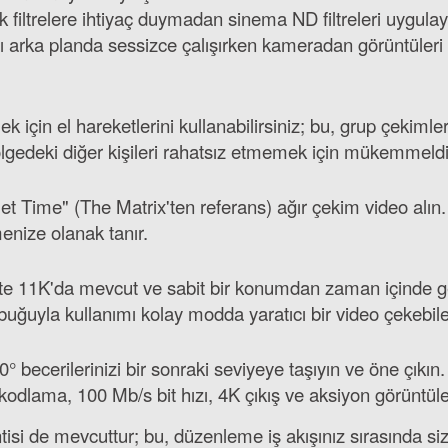
filtrelere ihtiyaç duymadan sinema ND filtreleri uygulay
rka planda sessizce çalışırken kameradan görüntüleri in
çin el hareketlerini kullanabilirsiniz; bu, grup çekimleri
ölgedeki diğer kişileri rahatsız etmemek için mükemmeldir
t Time" (The Matrix'ten referans) ağır çekim video alın
enize olanak tanır.
4'te 11K'da mevcut ve sabit bir konumdan zaman içinde ge
çubuğuyla kullanımı kolay modda yaratıcı bir video çekebil
0° becerilerinizi bir sonraki seviyeye taşıyın ve öne çıkın
dlama, 100 Mb/s bit hızı, 4K çıkış ve aksiyon görüntüleri 
isi de mevcuttur; bu, düzenleme iş akışınız sırasında siz