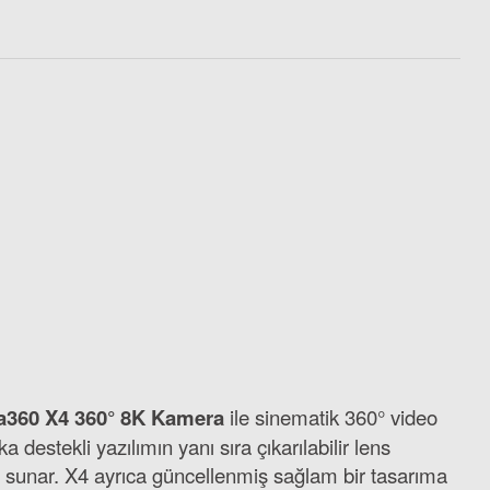
Böwee Insta360 X4 için Ekran Koruyucu
1.194,50 TL
ta360 X4 360° 8K Kamera
ile sinematik 360° video
o)
destekli yazılımın yanı sıra çıkarılabilir lens
m sunar. X4 ayrıca güncellenmiş sağlam bir tasarıma