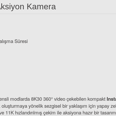
Aksiyon Kamera
lışma Süresi
k lensli modlarda 8K30 360° video çekebilen kompakt
Ins
siyon Kameralar için Motosiklet Montaj Kiti (İnsta360 X3, X4, Ace Pr
luşturmaya yönelik sezgisel bir yaklaşım için yapay zeka 
 11K hızlandırılmış çekim ile aksiyona hazır bir tasarı