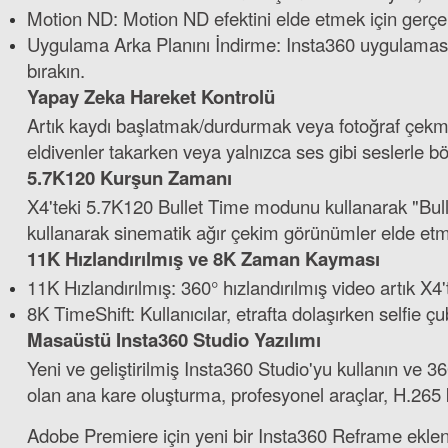
Motion ND: Motion ND efektini elde etmek için gerçek 
Uygulama Arka Planını İndirme: Insta360 uygulaması a
bırakın.
Yapay Zeka Hareket Kontrolü
Artık kaydı başlatmak/durdurmak veya fotoğraf çekmek i
eldivenler takarken veya yalnızca ses gibi seslerle b
5.7K120 Kurşun Zamanı
X4'teki 5.7K120 Bullet Time modunu kullanarak "Bulle
kullanarak sinematik ağır çekim görünümler elde etm
11K Hızlandırılmış ve 8K Zaman Kayması
11K Hızlandırılmış: 360° hızlandırılmış video artık X
8K TimeShift: Kullanıcılar, etrafta dolaşırken selfie 
Masaüstü Insta360 Studio Yazılımı
Yeni ve geliştirilmiş Insta360 Studio'yu kullanın ve 36
olan ana kare oluşturma, profesyonel araçlar, H.265 ko
Adobe Premiere için yeni bir Insta360 Reframe eklent