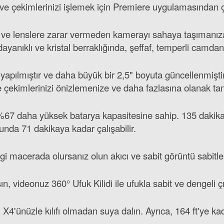
r ve çekimlerinizi işlemek için Premiere uygulamasından ç
dı ve lenslere zarar vermeden kamerayı sahaya taşımanıza 
yanıklı ve kristal berraklığında, şeffaf, temperli camdan y
 yapılmıştır ve daha büyük bir 2,5" boyuta güncellenmişt
e çekimlerinizi önizlemenize ve daha fazlasına olanak tan
e %67 daha yüksek batarya kapasitesine sahip. 135 dakik
nda 71 dakikaya kadar çalışabilir.
hangi macerada olursanız olun akıcı ve sabit görüntü sabitl
sın, videonuz 360° Ufuk Kilidi ile ufukla sabit ve dengeli ç
X4'ünüzle kılıfı olmadan suya dalın. Ayrıca, 164 ft'ye ka