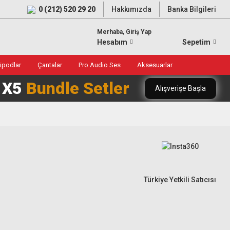
0 (212) 520 29 20
Hakkımızda
Banka Bilgileri
Merhaba, Giriş Yap
Hesabım
Sepetim
ripodlar
Çantalar
Pro Audio Ses
Aksesuarlar
0 X5
Bundle Setler
Alışverişe Başla
Türkiye Yetkili Satıcısı