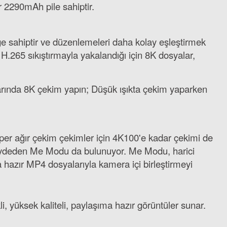
ir 2290mAh pile sahiptir.
üğe sahiptir ve düzenlemeleri daha kolay eşleştirmek
 H.265 sıkıştırmayla yakalandığı için 8K dosyalar,
larında 8K çekim yapın; Düşük ışıkta çekim yaparken
per ağır çekim çekimler için 4K100'e kadar çekimi de
kaydeden Me Modu da bulunuyor. Me Modu, harici
hazır MP4 dosyalarıyla kamera içi birleştirmeyi
i, yüksek kaliteli, paylaşıma hazır görüntüler sunar.