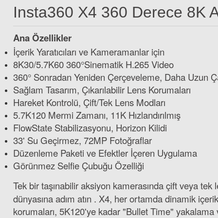
Insta360 X4 360 Derece 8K 
Ana Özellikler
İçerik Yaratıcıları ve Kameramanlar için
8K30/5.7K60 360°Sinematik H.265 Video
360° Sonradan Yeniden Çerçeveleme, Daha Uzun Ça
Sağlam Tasarım, Çıkarılabilir Lens Korumaları
Hareket Kontrolü, Çift/Tek Lens Modları
Böwee Insta360 X5 için Lensli Silikon Koruyucu Kılıf
5.7K120 Mermi Zamanı, 11K Hızlandırılmış
FlowState Stabilizasyonu, Horizon Kilidi
33' Su Geçirmez, 72MP Fotoğraflar
1.599,00 TL
Düzenleme Paketi ve Efektler İçeren Uygulama
Görünmez Selfie Çubuğu Özelliği
Tek bir taşınabilir aksiyon kamerasında çift veya te
Böwee Ak
dünyasına adım atın . X4, her ortamda dinamik içerik o
korumaları, 5K120'ye kadar "Bullet Time" yakalama ve