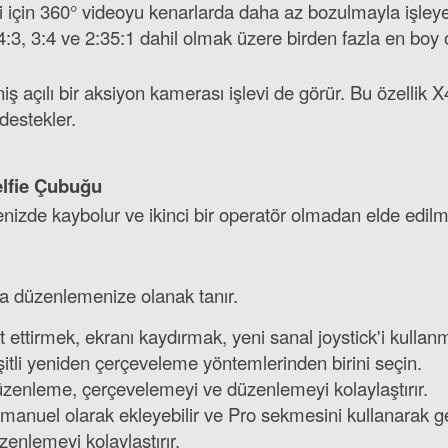
 için 360° videoyu kenarlarda daha az bozulmayla işleye
:3, 3:4 ve 2:35:1 dahil olmak üzere birden fazla en boy o
ş açılı bir aksiyon kamerası işlevi de görür. Bu özellik
destekler.
lfie Çubuğu
enizde kaybolur ve ikinci bir operatör olmadan elde edi
la düzenlemenize olanak tanır.
 ettirmek, ekranı kaydırmak, yeni sanal joystick'i kulla
şitli yeniden çerçeveleme yöntemlerinden birini seçin.
düzenleme, çerçevelemeyi ve düzenlemeyi kolaylaştırır.
 manuel olarak ekleyebilir ve Pro sekmesini kullanarak ge
zenlemeyi kolaylaştırır.