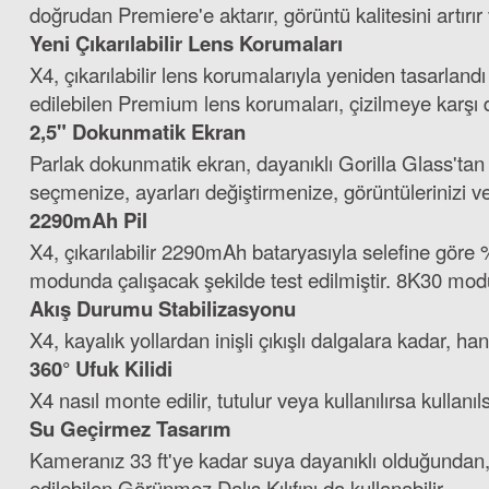
doğrudan Premiere'e aktarır, görüntü kalitesini artırı
Yeni Çıkarılabilir Lens Korumaları
X4, çıkarılabilir lens korumalarıyla yeniden tasarlan
edilebilen Premium lens korumaları, çizilmeye karşı da
2,5" Dokunmatik Ekran
Parlak dokunmatik ekran, dayanıklı Gorilla Glass'tan
seçmenize, ayarları değiştirmenize, görüntülerinizi v
2290mAh Pil
X4, çıkarılabilir 2290mAh bataryasıyla selefine gör
modunda çalışacak şekilde test edilmiştir. 8K30 modu
Akış Durumu Stabilizasyonu
X4, kayalık yollardan inişli çıkışlı dalgalara kadar, 
360° Ufuk Kilidi
X4 nasıl monte edilir, tutulur veya kullanılırsa kullanıl
Su Geçirmez Tasarım
Kameranız 33 ft'ye kadar suya dayanıklı olduğundan, 
edilebilen Görünmez Dalış Kılıfını da kullanabilir.