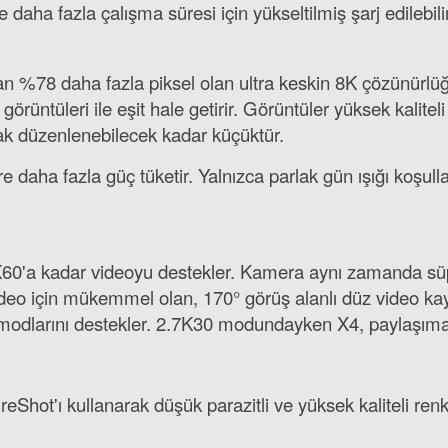
 daha fazla çalışma süresi için yükseltilmiş şarj edilebil
2.099,00 TL
'dan %78 daha fazla piksel olan ultra keskin 8K çözünürl
üntüleri ile eşit hale getirir. Görüntüler yüksek kaliteli
ak düzenlenebilecek kadar küçüktür.
daha fazla güç tüketir. Yalnızca parlak gün ışığı koşul
,7K60'a kadar videoyu destekler. Kamera aynı zamanda sü
ideo için mükemmel olan, 170° görüş alanlı düz video 
modlarını destekler. 2.7K30 modundayken X4, paylaşıma 
Shot'ı kullanarak düşük parazitli ve yüksek kaliteli renkl