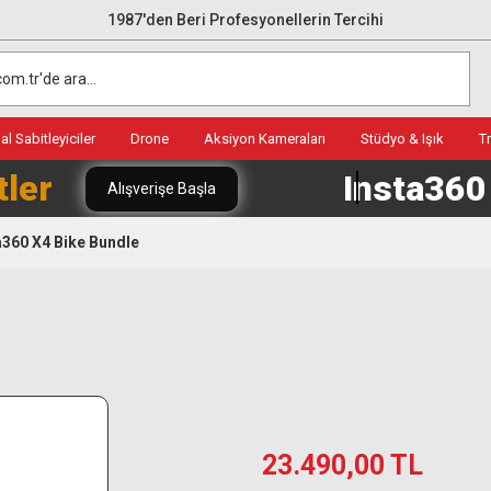
1987'den Beri Profesyonellerin Tercihi
l Sabitleyiciler
Drone
Aksiyon Kameraları
Stüdyo & Işık
T
tler
Insta36
Alışverişe Başla
a360 X4 Bike Bundle
23.490,00 TL