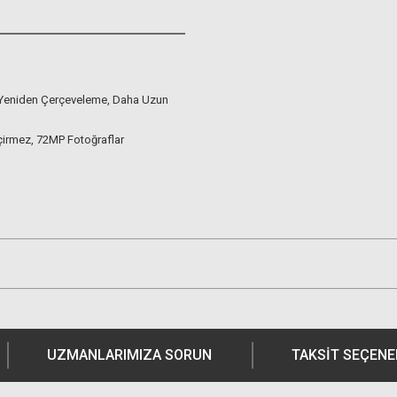
Yeniden Çerçeveleme, Daha Uzun
çirmez, 72MP Fotoğraflar
UZMANLARIMIZA SORUN
TAKSIT SEÇENE