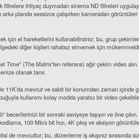
filtrelere ihtiyaç duymadan sinema ND filtreleri uygulay
rka planda sessizce çalışırken kameradan görüntüleri in
çin el hareketlerini kullanabilirsiniz; bu, grup çekimleri
ölgedeki diğer kişileri rahatsız etmemek için mükemmeldir
t Time" (The Matrix'ten referans) ağır çekim video alın
enize olanak tanır.
4'te 11K'da mevcut ve sabit bir konumdan zaman içinde ge
çubuğuyla kullanımı kolay modda yaratıcı bir video çekebil
0° becerilerinizi bir sonraki seviyeye taşıyın ve öne çıkın
dlama, 100 Mb/s bit hızı, 4K çıkış ve aksiyon görüntüleri 
isi de mevcuttur; bu, düzenleme iş akışınız sırasında siz