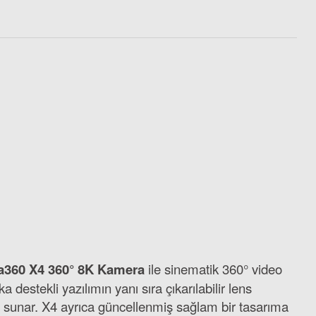
Böwee Insta360 X4 için Ekran Koruyucu
1.194,50 TL
ta360 X4 360° 8K Kamera
ile sinematik 360° video
o)
destekli yazılımın yanı sıra çıkarılabilir lens
m sunar. X4 ayrıca güncellenmiş sağlam bir tasarıma