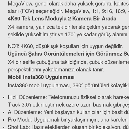
MegaView, genel olarak daha yüksek görüntü kalitesi
alanı (FOV) seçeneğidir. MegaView, 1:1, 9:16, 16:9, 4
4K60 Tek Lens Moduyla 2 Kamera Bir Arada
X4 kamera, yalnızca tek bir lensle çekim yaparak geni
şekilde yükseltilmiştir ve 170°'ye kadar görüş alanını 
NOT: 4K60, düşük ışık koşulları için uygun değildir.
Üçüncü Şahıs Görüntülemeleri için Görünmez Se
X4 bir selfie çubuğuna takıldığında, çubuk düzenlem
perspektiflerini yakalamanıza olanak tanır.
Mobil Insta360 Uygulaması
Insta360 mobil uygulaması, 360° görüntüleri kolaylık
Hızlı Düzenleme: Telefonunuzu fiziksel olarak hareket
Track 3.0'ı etkinleştirmek üzere uzun basmak gibi çe
AI Düzenleme: Yeni başlayan kullanıcılar için basit 
Pro Modu: Uygulamalı bir yaklaşım için, ana kareleri
Shot Lab: Hazır efektlerden oluşan bir koleksiyon, dü