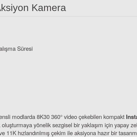
Aksiyon Kamera
lışma Süresi
k lensli modlarda 8K30 360° video çekebilen kompakt
Ins
siyon Kameralar için Motosiklet Montaj Kiti (İnsta360 X3, X4, Ace Pr
luşturmaya yönelik sezgisel bir yaklaşım için yapay zeka 
 11K hızlandırılmış çekim ile aksiyona hazır bir tasarı