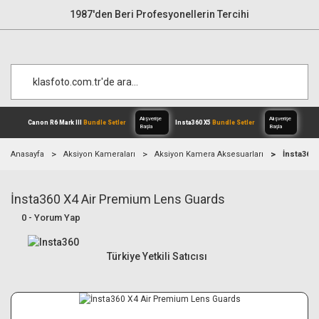
1987'den Beri Profesyonellerin Tercihi
Anasayfa
Aksiyon Kameraları
Aksiyon Kamera Aksesuarları
İnsta360
İnsta360 X4 Air Premium Lens Guards
Alışverişe
Canon R6 Mark III
Bundle Setler
Inst
Başla
0 - Yorum Yap
Türkiye Yetkili Satıcısı