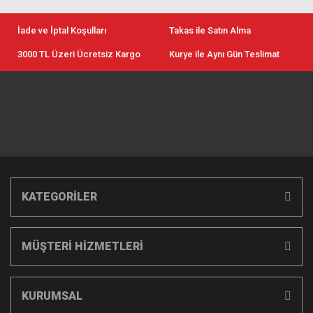
İade ve İptal Koşulları
Takas ile Satın Alma
3000 TL Üzeri Ücretsiz Kargo
Kurye ile Aynı Gün Teslimat
KATEGORİLER
MÜŞTERİ HİZMETLERİ
KURUMSAL