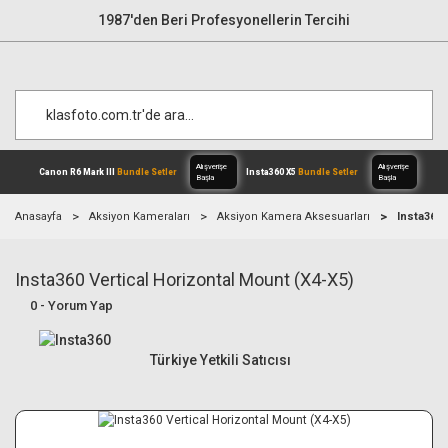
1987'den Beri Profesyonellerin Tercihi
Anasayfa
Aksiyon Kameraları
Aksiyon Kamera Aksesuarları
Insta360 
Insta360 Vertical Horizontal Mount (X4-X5)
Alışverişe
Canon R6 Mark III
Bundle Setler
Inst
Başla
0 - Yorum Yap
Türkiye Yetkili Satıcısı