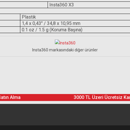
Insta360 X3
Plastik
1,4 x 0,43" / 34,8 x 10,95 mm
0.1 oz / 1.5 g (Koruma Başına)
Insta360 markasındaki diğer ürünler
Ürün hakkında henüz soru sorulmamış.
Satın Alma
3000 TL Üzeri Ücretsiz Ka
Soru Sor
pariş çok hızlı geldi. Ayrıca ürün beklediğim gibi çıktı ve başarılı.