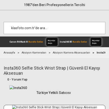
1987'den Beri Profesyonellerin Tercihi
Anasayfa
Aksiyon Kameraları
Aksiyon Kamera Aksesuarları
Insta360 
Insta360 Selfie Stick Wrist Strap | Güvenli El Kayışı
Alışverişe
Canon R6 Mark III
Bundle Setler
Inst
Başla
Aksesuarı
0 - Yorum Yap
Türkiye Yetkili Satıcısı