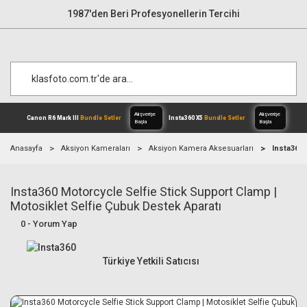
1987'den Beri Profesyonellerin Tercihi
Anasayfa
Aksiyon Kameraları
Aksiyon Kamera Aksesuarları
Insta360 
Insta360 Motorcycle Selfie Stick Support Clamp |
Alışverişe
Canon R6 Mark III
Bundle Setler
Inst
Başla
Motosiklet Selfie Çubuk Destek Aparatı
0 - Yorum Yap
Türkiye Yetkili Satıcısı