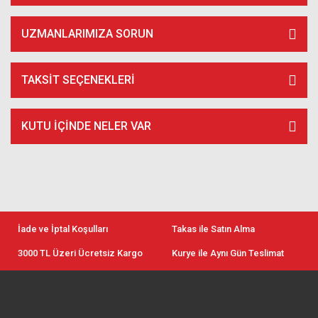
UZMANLARIMIZA SORUN
TAKSIT SEÇENEKLERI
KUTU İÇİNDE NELER VAR
İade ve İptal Koşulları
Takas ile Satın Alma
3000 TL Üzeri Ücretsiz Kargo
Kurye ile Aynı Gün Teslimat