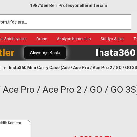
1987'den Beri Profesyonellerin Tercihi
l Sabitleyiciler
Drone
Aksiyon Kameraları
Stüdyo & Işık
T
tler
Insta36
Alışverişe Başla
ı
Insta360 Mini Carry Case (Ace / Ace Pro / Ace Pro 2 / GO / GO 3S
 Ace Pro / Ace Pro 2 / GO / GO 3S)