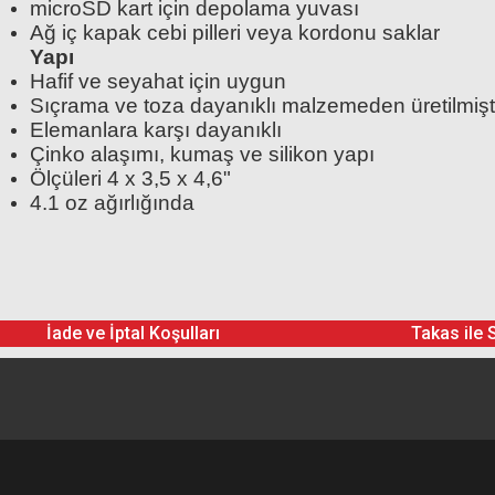
microSD kart için depolama yuvası
Ağ iç kapak cebi pilleri veya kordonu saklar
Yapı
Hafif ve seyahat için uygun
Sıçrama ve toza dayanıklı malzemeden üretilmişt
Elemanlara karşı dayanıklı
Çinko alaşımı, kumaş ve silikon yapı
Ölçüleri 4 x 3,5 x 4,6"
4.1 oz ağırlığında
Insta360 Mini Carry Case (Ac
Çantası
İade ve İptal Koşulları
Takas ile 