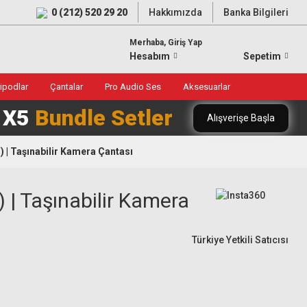
0 (212) 520 29 20
Hakkımızda
Banka Bilgileri
Merhaba, Giriş Yap
Hesabım
Sepetim
ripodlar
Çantalar
Pro Audio Ses
Aksesuarlar
0 X5
Bundle Setler
Alışverişe Başla
) | Taşınabilir Kamera Çantası
 | Taşınabilir Kamera
Türkiye Yetkili Satıcısı