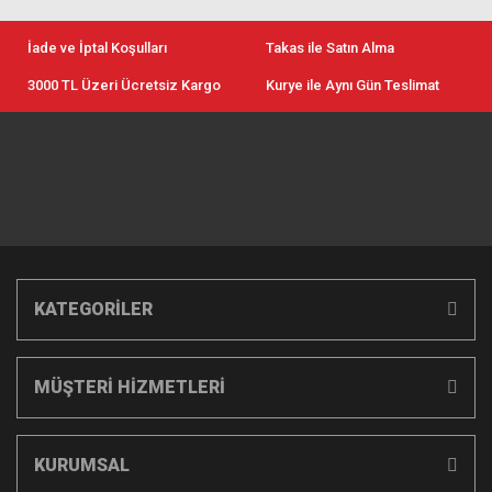
İade ve İptal Koşulları
Takas ile Satın Alma
3000 TL Üzeri Ücretsiz Kargo
Kurye ile Aynı Gün Teslimat
KATEGORİLER
MÜŞTERİ HİZMETLERİ
KURUMSAL