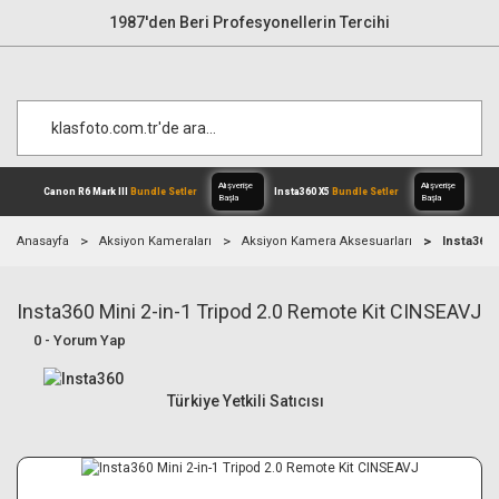
1987'den Beri Profesyonellerin Tercihi
Anasayfa
Aksiyon Kameraları
Aksiyon Kamera Aksesuarları
Insta360 
Insta360 Mini 2-in-1 Tripod 2.0 Remote Kit CINSEAVJ
Alışverişe
Canon R6 Mark III
Bundle Setler
Inst
Başla
0 - Yorum Yap
Türkiye Yetkili Satıcısı