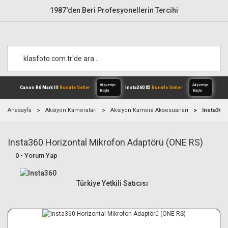
1987'den Beri Profesyonellerin Tercihi
Anasayfa
Aksiyon Kameraları
Aksiyon Kamera Aksesuarları
Insta360 
Insta360 Horizontal Mikrofon Adaptörü (ONE RS)
Alışverişe
Canon R6 Mark III
Bundle Setler
Inst
Başla
0 - Yorum Yap
Türkiye Yetkili Satıcısı