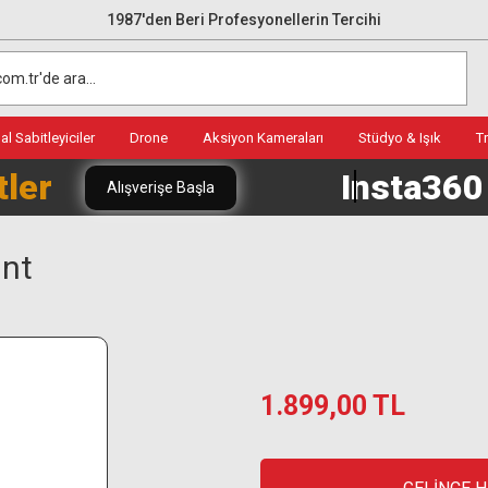
1987'den Beri Profesyonellerin Tercihi
l Sabitleyiciler
Drone
Aksiyon Kameraları
Stüdyo & Işık
T
tler
Insta36
Alışverişe Başla
unt
1.899,00 TL