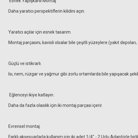
Esnek Yapışkanlı Montaj
Daha yaratıcı perspektiflerin kilidini açın.
Yaratıcı açılar için esnek tasarım.
Montaj parçasını, kavisli olsalar bile çeşitli yüzeylere (yakıt depoları
Güçlü ve istikrarlı.
Isı, nem, rüzgar ve yağmur gibi zorlu ortamlarda bile yapışacak şek
Eğlenceyi ikiye katlayın.
Daha da fazla olasılık için iki montaj parçası içerir.
Evrensel montaj.
Farklı aksesuarlarla kullanım için iki adet 1/4" - 2 Uçlu Adaptörle birl