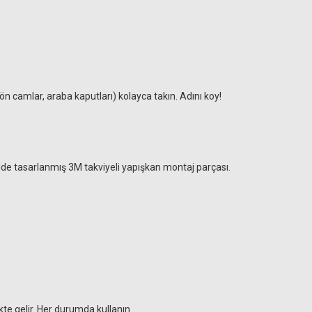
, ön camlar, araba kaputları) kolayca takın. Adını koy!
ilde tasarlanmış 3M takviyeli yapışkan montaj parçası.
ikte gelir. Her durumda kullanın.