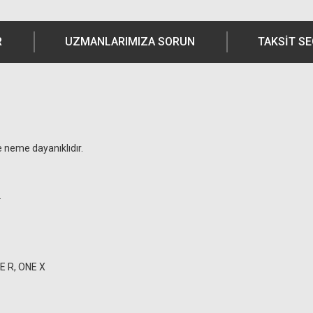
R
UZMANLARIMIZA SORUN
TAKSIT S
 neme dayanıklıdır.
.
NE R, ONE X