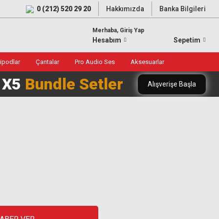
0 (212) 520 29 20
Hakkımızda
Banka Bilgileri
Merhaba, Giriş Yap
Hesabım
Sepetim
ripodlar
Çantalar
Pro Audio Ses
Aksesuarlar
0 X5
Bundle Setler
Alışverişe Başla