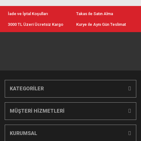
İade ve İptal Koşulları
Takas ile Satın Alma
3000 TL Üzeri Ücretsiz Kargo
Kurye ile Aynı Gün Teslimat
KATEGORİLER
MÜŞTERİ HİZMETLERİ
KURUMSAL