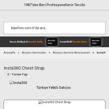
1987'den Beri Profesyonellerin Tercihi
Anasayfa
Aksiyon Kameraları
Aksiyon Kamera Aksesuarları
Insta360 
Insta360 Chest Strap
Alışverişe
Canon R6 Mark III
Bundle Setler
Inst
Başla
0 - Yorum Yap
Türkiye Yetkili Satıcısı