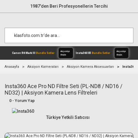
1987'den Beri Profesyonellerin Tercihi
Anasayfa
Aksiyon Kameraları
Aksiyon Kamera Aksesuarları
Insta360 
Insta360 Ace Pro ND Filtre Seti (PL-ND8 / ND16 /
Alışverişe
Canon R6 Mark III
Bundle Setler
Inst
Başla
ND32) | Aksiyon Kamera Lens Filtreleri
0 - Yorum Yap
Türkiye Yetkili Satıcısı