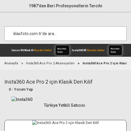
1987'den Beri Profesyonellerin Tercihi
Anasayfa
İnsta360 Ace Pro 2 Aksesuarları
Insta360 Ace Pro 2 için Klasik De
Insta360 Ace Pro 2 için Klasik Deri Kılıf
Alışverişe
Canon R6 Mark III
Bundle Setler
Inst
Başla
0 - Yorum Yap
Türkiye Yetkili Satıcısı