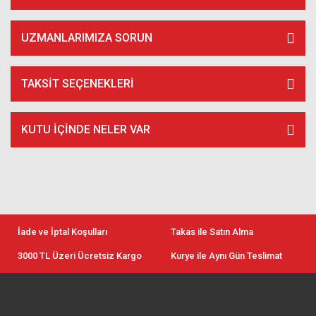
UZMANLARIMIZA SORUN
TAKSIT SEÇENEKLERI
KUTU İÇİNDE NELER VAR
İade ve İptal Koşulları
Takas ile Satın Alma
3000 TL Üzeri Ücretsiz Kargo
Kurye ile Aynı Gün Teslimat