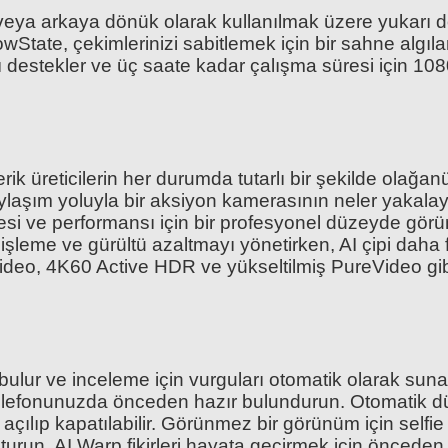
veya arkaya dönük olarak kullanılmak üzere yukarı do
lowState, çekimlerinizi sabitlemek için bir sahne algı
rjı destekler ve üç saate kadar çalışma süresi için 1
rik üreticilerin her durumda tutarlı bir şekilde olağa
aylaşım yoluyla bir aksiyon kamerasının neler yakala
itesi ve performansı için bir profesyonel düzeyde görünt
 işleme ve gürültü azaltmayı yönetirken, AI çipi dah
 video, 4K60 Active HDR ve yükseltilmiş PureVideo gi
Depolama
Insta360 512GB MicroSDXC V30 Pro Hafıza Kartı | Yükse
ı bulur ve inceleme için vurguları otomatik olarak su
elefonunuzda önceden hazır bulundurun. Otomatik dü
9.299,00 TL
ılıp kapatılabilir. Görünmez bir görünüm için selfie
urun. AI Warp fikirleri hayata geçirmek için önceden