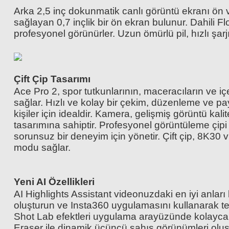
Arka 2,5 inç dokunmatik canlı görüntü ekranı ön 
sağlayan 0,7 inçlik bir ön ekran bulunur. Dahili F
profesyonel görünürler. Uzun ömürlü pil, hızlı şa
Çift Çip Tasarımı
Ace Pro 2, spor tutkunlarının, maceracıların ve içe
sağlar. Hızlı ve kolay bir çekim, düzenleme ve p
kişiler için idealdir. Kamera, gelişmiş görüntü kal
tasarımına sahiptir. Profesyonel görüntüleme çipi
sorunsuz bir deneyim için yönetir. Çift çip, 8K30
modu sağlar.
Insta360 256GB MicroSDXC V30 Pro Hafıza Kartı | Yüksek Hızlı 
Yeni AI Özellikleri
AI Highlights Assistant videonuzdaki en iyi anlar
oluşturun ve Insta360 uygulamasını kullanarak t
5.299,00 TL
Shot Lab efektleri uygulama arayüzünde kolayca aç
Eraser ile dinamik üçüncü şahıs görünümleri oluşt