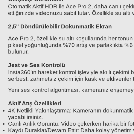
Otomatik Aktif HDR ile Ace Pro 2, daha canlı çeki
ettiğinizde videonuzu sabit tutar. Özellikle su al
2,5" Döndürülebilir Dokunmatik Ekran
Ace Pro 2, özellikle su altı koşullarında her tonu
piksel yoğunluğunda %70 artış ve parlaklıkta %6 ar
bulunur.
Jest ve Ses Kontrolü
Insta360'ın hareket kontrol işleviyle akıllı çeki
serbest, zahmetsiz çekim için kask ve eldivenler t
Yeni ses kontrol algoritması, kameranız erişemeyec
Aktif Atış Özellikleri
4K Netlikli Yakınlaştırma: Kameranın dokunmatik
yapabilirsiniz.
Canlı Anlık Görüntü: Video çekerken harika bir fo
Kaydı Duraklat/Devam Ettir: Daha kolay yönetim 