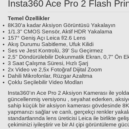
Insta360 Ace Pro 2 Flash Prin
Temel Özellikler
8K30'a kadar Aksiyon Görüntüsü Yakalayın
Insta360 114cm Invisible Selfie Stick
1/1.3" CMOS Sensör, Aktif HDR Yakalama
157° Geniş Açı Leica f/2.6 Lens
Insta360 128GB MicroS
Akış Durumu Sabitleme, Ufuk Kilidi
Ses ve Jest Kontrolü, 39' Su Geçirmez
2.199,00 TL
2,5" Döndürülebilir Dokunmatik Ekran, 0,7" Ön E
3 Saat Çalışma Süresi, Hızlı Şarj
2.599,
2x Video ve 2,5x Fotoğraf Dijital Zoom
Dahili Mikrofonlar, Rüzgar Azaltma
Çoklu Seçilebilir Video Modları
Insta360'ın Ace Pro 2 Aksiyon Kamerası ile yold
güncellenmiş versiyonu , seyahat ederken, aksiyo
sahip küçük bir aksiyon kamerası gövdesinde 8K'
yapmanızı sağlar ve canlı, gerçekçi renkler yaka
standartlarında lens üreticisi Leica ile birlikte ge
çekiminizi iyileştirir ve bir AI çipi görüntüleme gücü