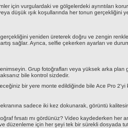
mler için vurgulardaki ve gölgelerdeki ayrıntıları ko
tı veya düşük ışık koşullarında her tonun gerçekliğini
n gerçekliğini yeniden üreterek doğru ve zengin renkle
tış sağlar. Ayrıca, selfie çekerken ayarları ve durum
mi benimseyin. Grup fotoğrafları veya yüksek arka pla
aksanız bile kontrol sizdedir.
eğiniz bir yere monte edildiğinde bile Ace Pro 2'yi ko
 ekranına sadece iki kez dokunarak, görüntü kalite
toğraf fırsatı mı gördünüz? Video kaydederken her an
ve düzenleme için her şeyi tek bir sürekli dosyada 