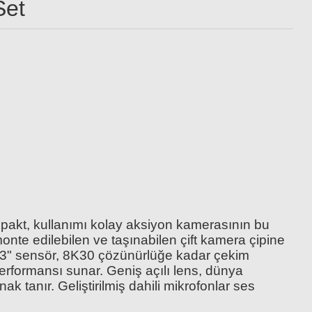
Set
Insta360 Ace Pro Carry Case
1.620,00 TL
Edition
pakt, kullanımı kolay aksiyon kamerasının bu
nte edilebilen ve taşınabilen çift kamera çipine
1,3" sensör, 8K30 çözünürlüğe kadar çekim
rformansı sunar. Geniş açılı lens, dünya
ak tanır. Geliştirilmiş dahili mikrofonlar ses