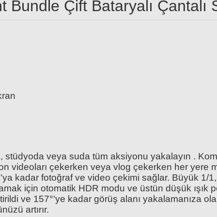
t Bundle Çift Bataryalı Çantalı 
DXC V30 Hafıza Kartı
Insta360 114cm Invisible Selfie Stick Gold 
kran
00 TL
2.399,00 TL
a, stüdyoda veya suda tüm aksiyonu yakalayın . Kom
n videoları çekerken veya vlog çekerken her yere mo
ya kadar fotoğraf ve video çekimi sağlar. Büyük 1/
lamak için otomatik HDR modu ve üstün düşük ışık pe
liştirildi ve 157°'ye kadar görüş alanı yakalamanıza olan
nüzü artırır.