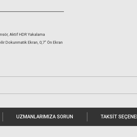
nsör, Aktif HDR Yakalama
ilir Dokunmatik Ekran, 0,7" Ön Ekran
UZMANLARIMIZA SORUN
TAKSIT SEÇENE