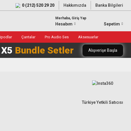
0 (212) 520 29 20
Hakkımızda
Banka Bilgileri
Merhaba, Giriş Yap
Hesabım
Sepetim
ripodlar
Çantalar
Pro Audio Ses
Aksesuarlar
0 X5
Bundle Setler
Alışverişe Başla
Türkiye Yetkili Satıcısı