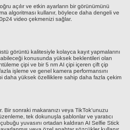
ğru açılır ve etkin ayarların bir görünümünü
lama algoritması kullanır, böylece daha dengeli ve
080p24 video çekmenizi sağlar.
nüstü görüntü kalitesiyle kolayca kayıt yapmalarını
yabileceği konusunda yüksek beklentileri olan
üleme çipi ve bir 5 nm AI çipi içeren çift çip
a fazla işleme ve genel kamera performansını
bi daha yüksek özelliklere sahip daha fazla çekim
k Hızlı Depolama
nar. Bir sonraki makaranızı veya TikTok'unuzu
zenleme, tek dokunuşla şablonlar ve yaratıcı
 çubuğu yuvasını ortadan kaldıran AI Selfie Stick
 ayarlanmış veya özel anahtar sözcükler kullanır.