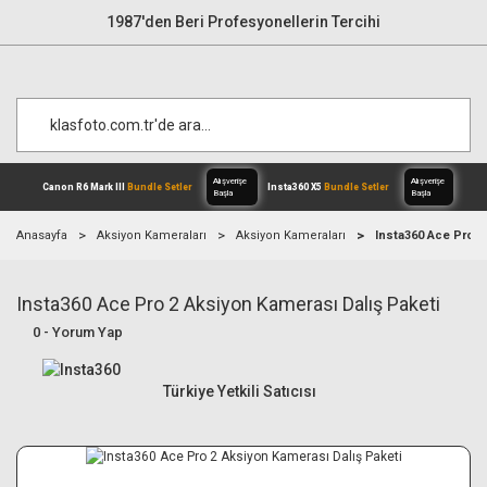
1987'den Beri Profesyonellerin Tercihi
Anasayfa
Aksiyon Kameraları
Aksiyon Kameraları
Insta360 Ace Pro 2
Insta360 Ace Pro 2 Aksiyon Kamerası Dalış Paketi
Alışverişe
Canon R6 Mark III
Bundle Setler
Inst
Başla
0 - Yorum Yap
Türkiye Yetkili Satıcısı