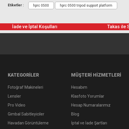
Etiketler :
hprc 0500
hprc 0500 tripod support platform
İade ve İptal Koşulları
Takas ile 
KATEGORİLER
MÜŞTERİ HİZMETLERİ
Fotoğraf Makineleri
Hesabım
Lensler
Klasfoto Yorumlar
Pro Video
Hesap Numaralarımız
Gimbal Sabitleyiciler
Blog
Havadan Görüntüleme
İptal ve İade Şartları