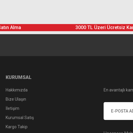
Yorum Yaz
Soru Sor
Satın Alma
3000 TL Üzeri Ücretsiz Ka
KURUMSAL
Hakkımızda
En avantajlı kam
Bize Ulaşın
İletişim
Kurumsal Satış
Kargo Takip