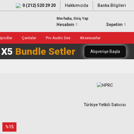
0 (212) 520 29 20
Hakkımızda
Banka Bilgileri
Merhaba, Giriş Yap
Hesabım
Sepetim
ripodlar
Çantalar
Pro Audio Ses
Aksesuarlar
0 X5
Bundle Setler
Alışverişe Başla
Türkiye Yetkili Satıcısı
%15