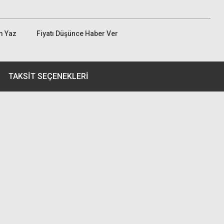
m Yaz
Fiyatı Düşünce Haber Ver
TAKSIT SEÇENEKLERI