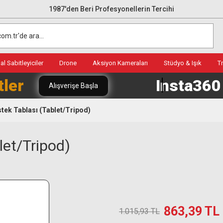
1987'den Beri Profesyonellerin Tercihi
l Sabitleyiciler
Drone
Aksiyon Kameraları
Stüdyo & Işık
T
tler
Insta36
Alışverişe Başla
ek Tablası (Tablet/Tripod)
let/Tripod)
863,39 TL
1.015,93 TL