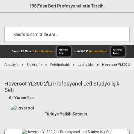
1987'den Beri Profesyonellerin Tercihi
Anasayfa
Elektronik
Fotoğrafcılık
Led Işıklar
Hoveroot YL300 2'Li
Hoveroot YL300 2'Li Profesyonel Led Stüdyo Işık
Alışverişe
Canon R6 Mark III
Bundle Setler
Inst
Başla
Seti
0 - Yorum Yap
Türkiye Yetkili Satıcısı