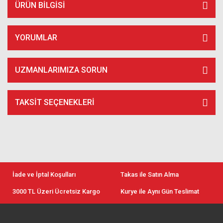
ÜRÜN BILGISI
YORUMLAR
UZMANLARIMIZA SORUN
TAKSIT SEÇENEKLERI
İade ve İptal Koşulları
Takas ile Satın Alma
3000 TL Üzeri Ücretsiz Kargo
Kurye ile Aynı Gün Teslimat