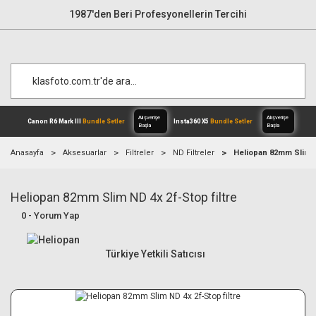
1987'den Beri Profesyonellerin Tercihi
Anasayfa
Aksesuarlar
Filtreler
ND Filtreler
Heliopan 82mm Slim ND
Heliopan 82mm Slim ND 4x 2f-Stop filtre
Alışverişe
Canon R6 Mark III
Bundle Setler
Inst
Başla
0 - Yorum Yap
Türkiye Yetkili Satıcısı