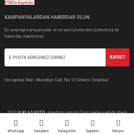
KAMPANYALARDAN HABERDAR OLUN
En avantajlı kampanyalar ve en yeni ürünlerden bültenimiz ile
haberdar olabilirsiniz.
KAYDET
Hocapaşa Mah. Muradiye Cad. No:13 Sirkeci /İstanbul
2013 ®
KLAS FOTO
- klasfoto.com.tr | Tüm hakları saklıdır. Kredi
kartı bilgileriniz 256bit SSL sertifikası ile korunmaktadır.
Whatsapp
Hesabım
Kategoriler
Sepetim
İletişim