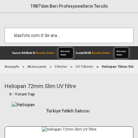
1987'den Beri Profesyonellerin Tercihi
Anasayfa
Aksesuarlar
Filtreler
UV Filtreler
Heliopan 72mm Slim UV
Heliopan 72mm Slim UV filtre
Alışverişe
Canon R6 Mark III
Bundle Setler
Inst
Başla
0 - Yorum Yap
Türkiye Yetkili Satıcısı