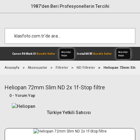
1987'den Beri Profesyonellerin Tercihi
Anasayfa
Aksesuarlar
Filtreler
ND Filtreler
Heliopan 72mm Slim ND
Heliopan 72mm Slim ND 2x 1f-Stop filtre
Alışverişe
Canon R6 Mark III
Bundle Setler
Inst
Başla
0 - Yorum Yap
Türkiye Yetkili Satıcısı