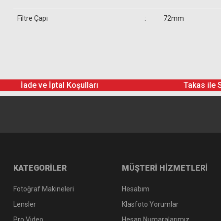
Filtre Çapı
:
72mm
İade ve İptal Koşulları
Takas ile 
KATEGORİLER
MÜŞTERİ HİZMETLERİ
Fotoğraf Makineleri
Hesabım
Lensler
Klasfoto Yorumlar
Pro Video
Hesap Numaralarımız