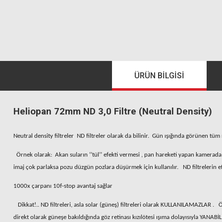
ÜRÜN BILGISI
Heliopan 72mm ND 3,0 Filtre (Neutral Density)
Neutral density filtreler ND filtreler olarak da bilinir. Gün ışığında görünen tü
Örnek olarak: Akan suların ‘’tül’’ efekti vermesi , pan hareketi yapan kamerada a
imaj çok parlaksa pozu düzgün pozlara düşürmek için kullanılır. ND filtrelerin efek
1000x çarpanı 10f-stop avantaj sağlar
Dikkat!.. ND filtreleri, asla solar (güneş) filtreleri olarak KULLANILAMAZLAR . Öze
direkt olarak güneşe bakıldığında göz retinası kızılötesi ışıma dolayısıyla YANABİL