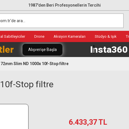
1987'den Beri Profesyonellerin Tercihi
l Sabitleyiciler
Drone
Aksiyon Kameraları
Stüdyo & Işık
T
tler
Insta36
Alışverişe Başla
 72mm Slim ND 1000x 10f-Stop filtre
0f-Stop filtre
6.433,37 TL