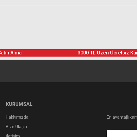
Ürün hakkında henüz soru sorulmamış.
Bu ürüne yorum yapın! Puan Kazanın
Satın Alma
3000 TL Üzeri Ücretsiz Ka
Yorum Yaz
Soru Sor
KURUMSAL
Hakkımızda
En avantajlı kam
Bize Ulaşın
İletişim