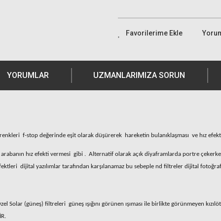
Yoru
YORUMLAR
UZMANLARIMIZA SORUN
m renkleri f-stop değerinde eşit olarak düşürerek hareketin bulanıklaşması ve hız efekti
rabanın hız efekti vermesi gibi . Alternatif olarak açık diyaframlarda portre çekerken 
tleri dijital yazılımlar tarafından karşılanamaz bu sebeple nd filtreler dijital fotoğrafç
l Solar (güneş) filtreleri güneş ışığını görünen ışıması ile birlikte görünmeyen kızılöte
İR.