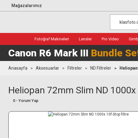
Mağazalarımız
Fotoğraf Makineleri
Lensler
Pro Video
Gimba
Canon R6 Mark III
Bundle Se
Anasayfa
Aksesuarlar
Filtreler
ND Filtreler
Heliopan
Heliopan 72mm Slim ND 1000x 1
0 - Yorum Yap