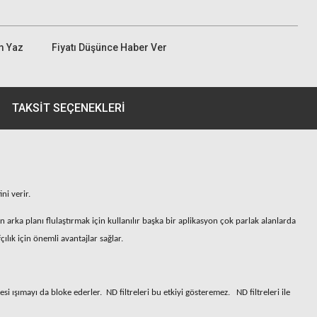
m Yaz
Fiyatı Düşünce Haber Ver
TAKSIT SEÇENEKLERI
ni verir.
arka planı flulaştırmak için kullanılır başka bir aplikasyon çok parlak alanlarda
ılık için önemli avantajlar sağlar.
si ışımayı da bloke ederler. ND filtreleri bu etkiyi gösteremez. ND filtreleri ile