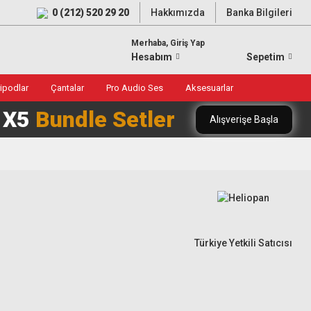
0 (212) 520 29 20
Hakkımızda
Banka Bilgileri
Merhaba, Giriş Yap
Hesabım
Sepetim
ripodlar
Çantalar
Pro Audio Ses
Aksesuarlar
0 X5
Bundle Setler
Alışverişe Başla
Türkiye Yetkili Satıcısı