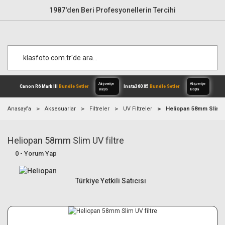
1987'den Beri Profesyonellerin Tercihi
Anasayfa
Aksesuarlar
Filtreler
UV Filtreler
Heliopan 58mm Slim UV
Heliopan 58mm Slim UV filtre
Alışverişe
Canon R6 Mark III
Bundle Setler
Inst
Başla
0 - Yorum Yap
Türkiye Yetkili Satıcısı