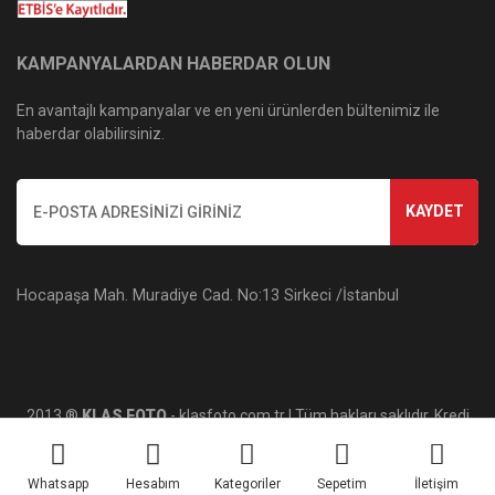
KAMPANYALARDAN HABERDAR OLUN
En avantajlı kampanyalar ve en yeni ürünlerden bültenimiz ile
haberdar olabilirsiniz.
KAYDET
Hocapaşa Mah. Muradiye Cad. No:13 Sirkeci /İstanbul
2013 ®
KLAS FOTO
- klasfoto.com.tr | Tüm hakları saklıdır. Kredi
kartı bilgileriniz 256bit SSL sertifikası ile korunmaktadır.
Whatsapp
Hesabım
Kategoriler
Sepetim
İletişim