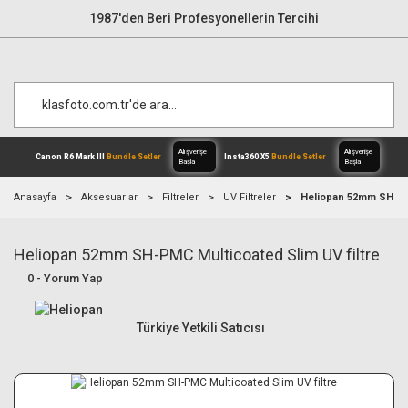
1987'den Beri Profesyonellerin Tercihi
Anasayfa
Aksesuarlar
Filtreler
UV Filtreler
Heliopan 52mm SH-PMC
Heliopan 52mm SH-PMC Multicoated Slim UV filtre
Alışverişe
Canon R6 Mark III
Bundle Setler
Inst
Başla
0 - Yorum Yap
Türkiye Yetkili Satıcısı