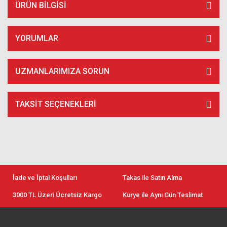
ÜRÜN BILGISI
YORUMLAR
UZMANLARIMIZA SORUN
TAKSIT SEÇENEKLERI
İade ve İptal Koşulları
Takas ile Satın Alma
3000 TL Üzeri Ücretsiz Kargo
Kurye ile Aynı Gün Teslimat