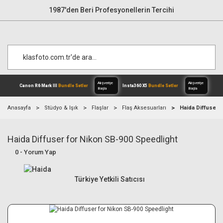
1987'den Beri Profesyonellerin Tercihi
Anasayfa
Stüdyo & Işık
Flaşlar
Flaş Aksesuarları
Haida Diffuser 
Haida Diffuser for Nikon SB-900 Speedlight
Alışverişe
Canon R6 Mark III
Bundle Setler
Inst
Başla
0 - Yorum Yap
Türkiye Yetkili Satıcısı