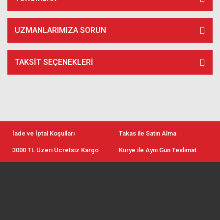
UZMANLARIMIZA SORUN
TAKSIT SEÇENEKLERI
İade ve İptal Koşulları
Takas ile Satın Alma
3000 TL Üzeri Ücretsiz Kargo
Kurye ile Aynı Gün Teslimat