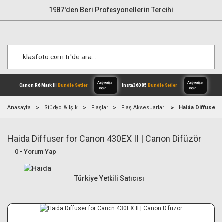
1987'den Beri Profesyonellerin Tercihi
Anasayfa
Stüdyo & Işık
Flaşlar
Flaş Aksesuarları
Haida Diffuser f
Haida Diffuser for Canon 430EX II | Canon Difüzör
Alışverişe
Canon R6 Mark III
Bundle Setler
Inst
Başla
0 - Yorum Yap
Türkiye Yetkili Satıcısı