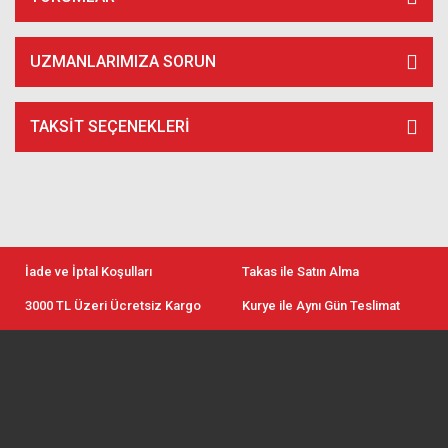
UZMANLARIMIZA SORUN
TAKSIT SEÇENEKLERI
İade ve İptal Koşulları
Takas ile Satın Alma
3000 TL Üzeri Ücretsiz Kargo
Kurye ile Aynı Gün Teslimat