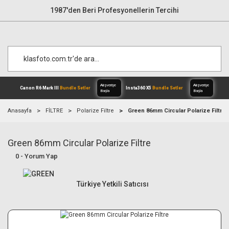
1987'den Beri Profesyonellerin Tercihi
Anasayfa
FİLTRE
Polarize Filtre
Green 86mm Circular Polarize Filtre
Green 86mm Circular Polarize Filtre
Alışverişe
Canon R6 Mark III
Bundle Setler
Inst
Başla
0 - Yorum Yap
Türkiye Yetkili Satıcısı