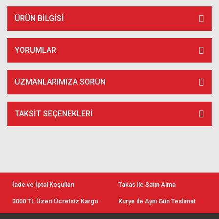
ÜRÜN BILGISI
YORUMLAR
UZMANLARIMIZA SORUN
TAKSIT SEÇENEKLERI
İade ve İptal Koşulları
Takas ile Satın Alma
3000 TL Üzeri Ücretsiz Kargo
Kurye ile Aynı Gün Teslimat