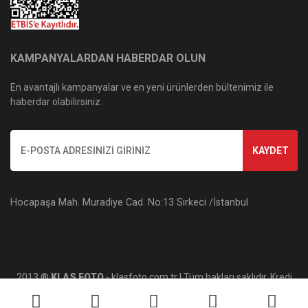
KAMPANYALARDAN HABERDAR OLUN
En avantajlı kampanyalar ve en yeni ürünlerden bültenimiz ile
haberdar olabilirsiniz.
KAYDET
Hocapaşa Mah. Muradiye Cad. No:13 Sirkeci /İstanbul
2013 ®
KLAS FOTO
- klasfoto.com.tr | Tüm hakları saklıdır. Kredi
kartı bilgileriniz 256bit SSL sertifikası ile korunmaktadır.