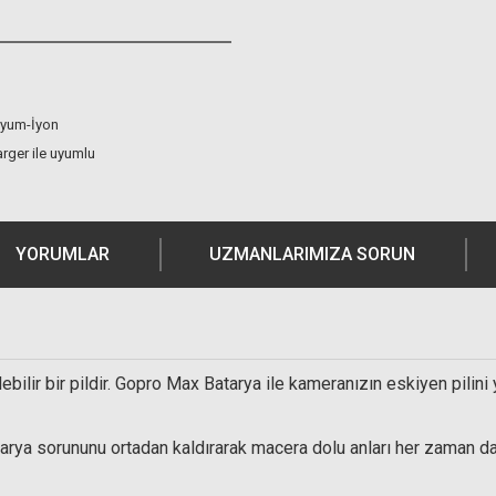
ityum-İyon
rger ile uyumlu
YORUMLAR
UZMANLARIMIZA SORUN
ilir bir pildir. Gopro Max Batarya ile kameranızın eskiyen pilini
tarya sorununu ortadan kaldırarak macera dolu anları her zaman daha