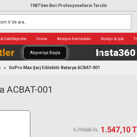
1987'den Beri Profesyonellerin Tercihi
l Sabitleyiciler
Drone
Aksiyon Kameraları
Stüdyo & Işık
T
tler
Insta36
Alışverişe Başla
ı
GoPro Max Şarj Edilebilir Batarya ACBAT-001
rya ACBAT-001
1.547,10 
1.719,00 TL