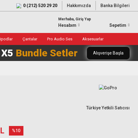
0 (212) 520 29 20
Hakkımızda
Banka Bilgileri
Merhaba, Giriş Yap
Hesabım
Sepetim
ripodlar
Çantalar
Pro Audio Ses
Aksesuarlar
0 X5
Bundle Setler
Alışverişe Başla
Türkiye Yetkili Satıcısı
TL
%10