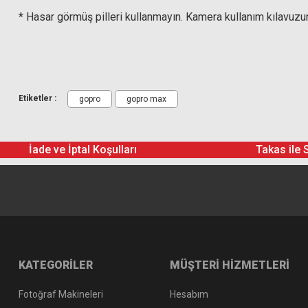
* Hasar görmüş pilleri kullanmayın. Kamera kullanım kılavuzund
Etiketler :
gopro
gopro max
İade ve İptal Koşulları
Takas ile 
KATEGORİLER
MÜŞTERİ HİZMETLERİ
Fotoğraf Makineleri
Hesabım