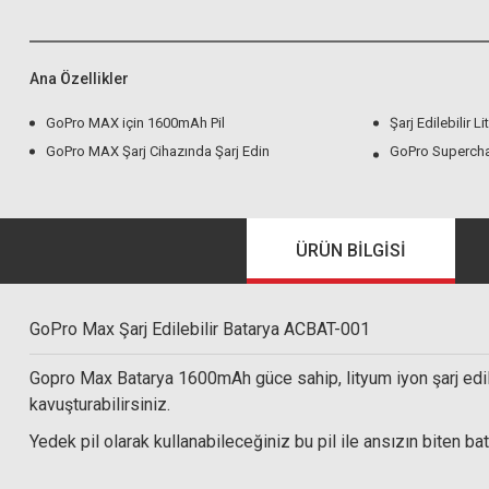
Ana Özellikler
GoPro MAX için 1600mAh Pil
Şarj Edilebilir L
GoPro MAX Şarj Cihazında Şarj Edin
GoPro Supercha
ÜRÜN BILGISI
GoPro Max Şarj Edilebilir Batarya ACBAT-001
Gopro Max Batarya 1600mAh güce sahip, lityum iyon şarj edileb
kavuşturabilirsiniz.
Yedek pil olarak kullanabileceğiniz bu pil ile ansızın biten ba