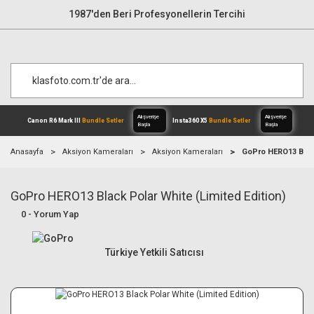
1987'den Beri Profesyonellerin Tercihi
Anasayfa
Aksiyon Kameraları
Aksiyon Kameraları
GoPro HERO13 Black
GoPro HERO13 Black Polar White (Limited Edition)
Alışverişe
Canon R6 Mark III
Bundle Setler
Inst
Başla
0 - Yorum Yap
Türkiye Yetkili Satıcısı