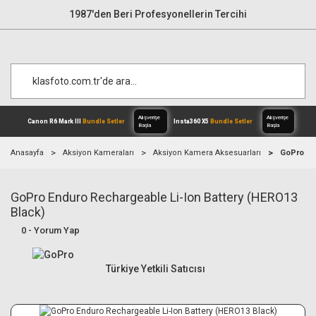
1987'den Beri Profesyonellerin Tercihi
Anasayfa
Aksiyon Kameraları
Aksiyon Kamera Aksesuarları
GoPro En
GoPro Enduro Rechargeable Li-Ion Battery (HERO13
Alışverişe
Canon R6 Mark III
Bundle Setler
Inst
Başla
Black)
0 - Yorum Yap
Türkiye Yetkili Satıcısı