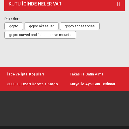
KUTU İÇİNDE NELER VAR
Etiketler :
gopro
gopro aksesuar
gopro accessories
gopro curved and flat adhesive mounts
İade ve İptal Koşulları
Takas ile Satın Alma
3000 TL Üzeri Ücretsiz Kargo
Kurye ile Aynı Gün Teslimat