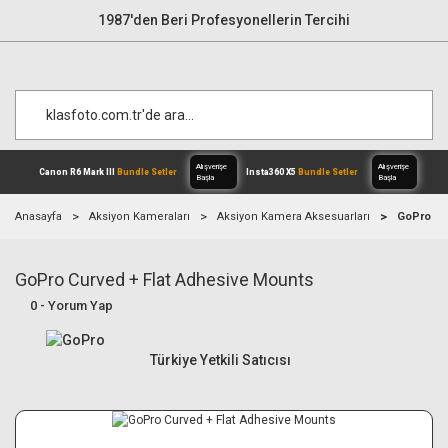
1987'den Beri Profesyonellerin Tercihi
Anasayfa
Aksiyon Kameraları
Aksiyon Kamera Aksesuarları
GoPro Cu
GoPro Curved + Flat Adhesive Mounts
Alışverişe
Canon R6 Mark III
Bundle Setler
Inst
Başla
0 - Yorum Yap
Türkiye Yetkili Satıcısı