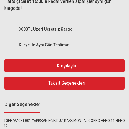
Haftaİçi
Saat 16:00'a
kadar verilen siparişler aynı gün
kargoda!
3000TL Üzeri Ücretsiz Kargo
Kurye ile Aynı Gün Teslimat
Karşılaştır
Taksit Seçenekleri
Diğer Seçenekler
5GPR/AACFT-001,YAPIŞKAN,EĞİK,DÜZ,KASK,MONTAJ,GOPRO,HERO 11,HERO
12