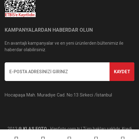
KAMPANYALARDAN HABERDAR OLUN
En avantajlı kampanyalar ve en yeni ürünlerden bültenimiz ile
haberdar olabilirsiniz.
KAYDET
Hocapaşa Mah. Muradiye Cad. No:13 Sirkeci /İstanbul
2013 ®
KLAS FOTO
- klasfoto.com.tr | Tüm hakları saklıdır. Kredi
kartı bilgileriniz 256bit SSL sertifikası ile korunmaktadır.