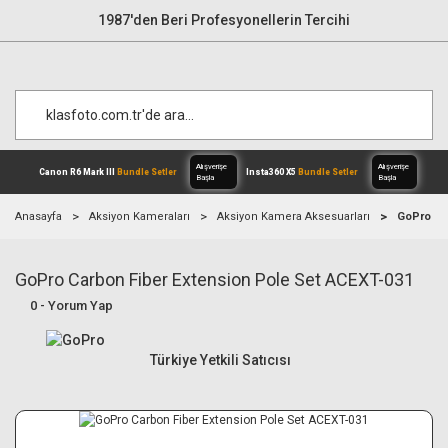
1987'den Beri Profesyonellerin Tercihi
Anasayfa
Aksiyon Kameraları
Aksiyon Kamera Aksesuarları
GoPro Ca
GoPro Carbon Fiber Extension Pole Set ACEXT-031
Alışverişe
Canon R6 Mark III
Bundle Setler
Inst
Başla
0 - Yorum Yap
Türkiye Yetkili Satıcısı