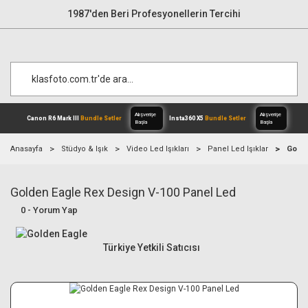
1987'den Beri Profesyonellerin Tercihi
Anasayfa
Stüdyo & Işık
Video Led Işıkları
Panel Led Işıklar
Golde
Golden Eagle Rex Design V-100 Panel Led
Alışverişe
Canon R6 Mark III
Bundle Setler
Inst
Başla
0 - Yorum Yap
Türkiye Yetkili Satıcısı