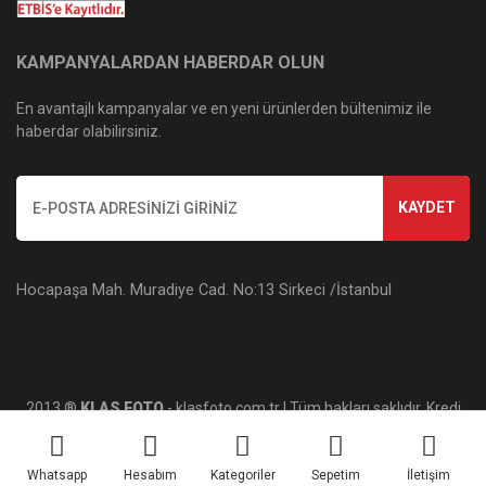
KAMPANYALARDAN HABERDAR OLUN
En avantajlı kampanyalar ve en yeni ürünlerden bültenimiz ile
haberdar olabilirsiniz.
KAYDET
Hocapaşa Mah. Muradiye Cad. No:13 Sirkeci /İstanbul
2013 ®
KLAS FOTO
- klasfoto.com.tr | Tüm hakları saklıdır. Kredi
kartı bilgileriniz 256bit SSL sertifikası ile korunmaktadır.
Whatsapp
Hesabım
Kategoriler
Sepetim
İletişim