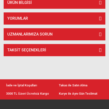
ÜRÜN BILGISI
YORUMLAR
UZMANLARIMIZA SORUN
TAKSIT SEÇENEKLERI
İade ve İptal Koşulları
Takas ile Satın Alma
3000 TL Üzeri Ücretsiz Kargo
Kurye ile Aynı Gün Teslimat