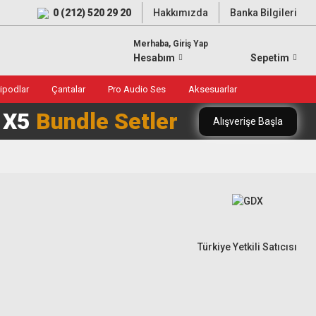
0 (212) 520 29 20
Hakkımızda
Banka Bilgileri
Merhaba, Giriş Yap
Hesabım
Sepetim
ripodlar
Çantalar
Pro Audio Ses
Aksesuarlar
0 X5
Bundle Setler
Alışverişe Başla
Türkiye Yetkili Satıcısı