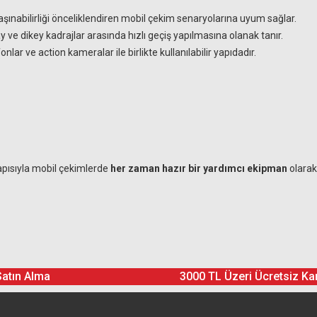
ınabilirliği önceliklendiren mobil çekim senaryolarına uyum sağlar.
 ve dikey kadrajlar arasında hızlı geçiş yapılmasına olanak tanır.
fonlar ve action kameralar ile birlikte kullanılabilir yapıdadır.
yapısıyla mobil çekimlerde
her zaman hazır bir yardımcı ekipman
olarak 
Ürün hakkında henüz soru sorulmamış.
Bu ürüne yorum yapın! Puan Kazanın
Satın Alma
3000 TL Üzeri Ücretsiz Ka
Yorum Yaz
Soru Sor