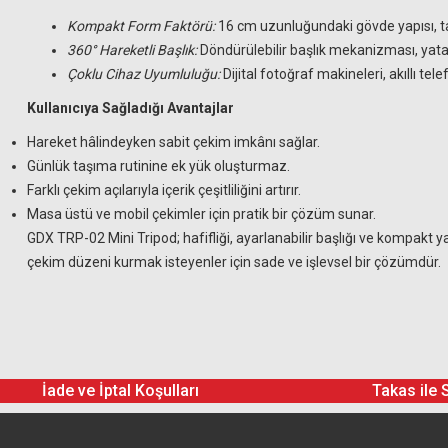
Kompakt Form Faktörü:
16 cm uzunluğundaki gövde yapısı, taş
360° Hareketli Başlık:
Döndürülebilir başlık mekanizması, yatay
Çoklu Cihaz Uyumluluğu:
Dijital fotoğraf makineleri, akıllı tele
Kullanıcıya Sağladığı Avantajlar
Hareket hâlindeyken sabit çekim imkânı sağlar.
Günlük taşıma rutinine ek yük oluşturmaz.
Farklı çekim açılarıyla içerik çeşitliliğini artırır.
Masa üstü ve mobil çekimler için pratik bir çözüm sunar.
GDX TRP-02 Mini Tripod; hafifliği, ayarlanabilir başlığı ve kompakt 
çekim düzeni kurmak isteyenler için sade ve işlevsel bir çözümdür.
İade ve İptal Koşulları
Takas ile 