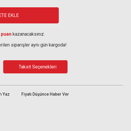
ETE EKLE
 puan
kazanacaksınız.
rilen siparişler aynı gün kargoda!
Taksit Seçenekleri
m Yaz
Fiyatı Düşünce Haber Ver