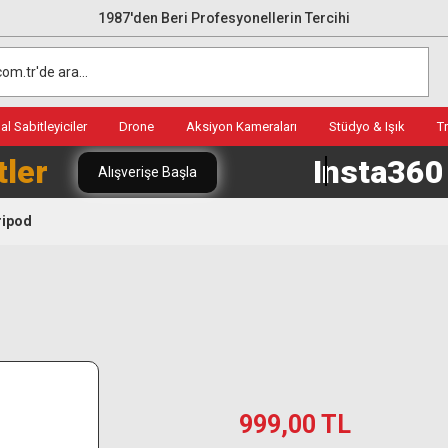
1987'den Beri Profesyonellerin Tercihi
l Sabitleyiciler
Drone
Aksiyon Kameraları
Stüdyo & Işık
T
tler
Insta36
Alışverişe Başla
ripod
999,00 TL