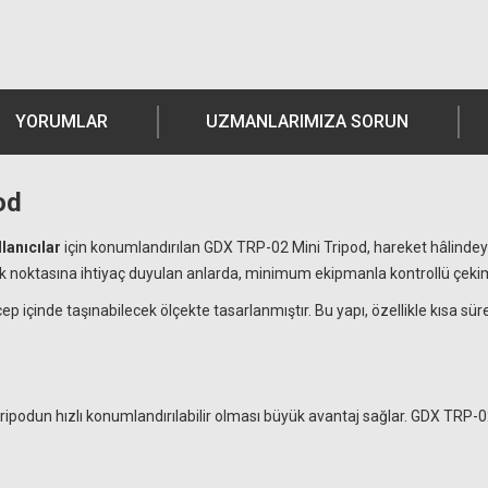
YORUMLAR
UZMANLARIMIZA SORUN
od
lanıcılar
için konumlandırılan GDX TRP-02 Mini Tripod, hareket hâlindey
tek noktasına ihtiyaç duyulan anlarda, minimum ekipmanla kontrollü çeki
içinde taşınabilecek ölçekte tasarlanmıştır. Bu yapı, özellikle kısa sü
e, tripodun hızlı konumlandırılabilir olması büyük avantaj sağlar. GDX T