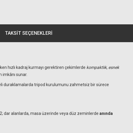
TAKSIT SEÇENEKLERI
ken hızlı kadraj kurmayı gerektiren çekimlerde
kompaktlık, esnek
m imkânı sunar.
reli duraklamalarda tripod kurulumunu zahmetsiz bir sürece
RP-02; dar alanlarda, masa üzerinde veya düz zeminlerde
anında