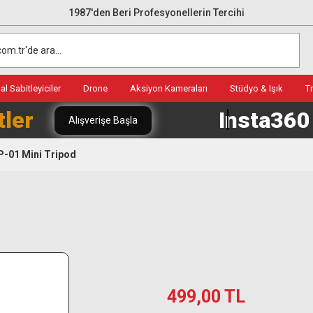
1987'den Beri Profesyonellerin Tercihi
l Sabitleyiciler
Drone
Aksiyon Kameraları
Stüdyo & Işık
T
tler
Insta36
Alışverişe Başla
-01 Mini Tripod
499,00 TL