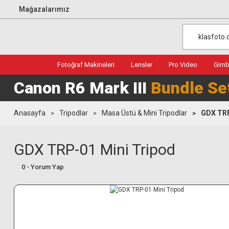
Mağazalarımız
Fotoğraf Makineleri
Lensler
Pro Video
Gimba
Canon R6 Mark III
Bundle Se
Anasayfa
Tripodlar
Masa Üstü & Mini Tripodlar
GDX TRP
GDX TRP-01 Mini Tripod
0 - Yorum Yap