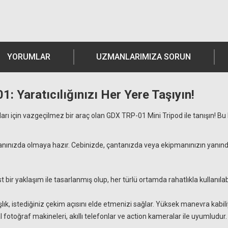
YORUMLAR
UZMANLARIMIZA SORUN
1: Yaratıcılığınızı Her Yere Taşıyın!
ları için vazgeçilmez bir araç olan GDX TRP-01 Mini Tripod ile tanışın! 
nınızda olmaya hazır. Cebinizde, çantanızda veya ekipmanınızın yanında k
 bir yaklaşım ile tasarlanmış olup, her türlü ortamda rahatlıkla kullanı
k, istediğiniz çekim açısını elde etmenizi sağlar. Yüksek manevra kabiliy
otoğraf makineleri, akıllı telefonlar ve action kameralar ile uyumludur. Es