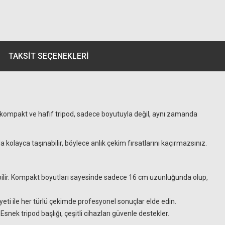
TAKSIT SEÇENEKLERI
Bu kompakt ve hafif tripod, sadece boyutuyla değil, aynı zamanda
olayca taşınabilir, böylece anlık çekim fırsatlarını kaçırmazsınız.
labilir. Kompakt boyutları sayesinde sadece 16 cm uzunluğunda olup,
eti ile her türlü çekimde profesyonel sonuçlar elde edin.
nek tripod başlığı, çeşitli cihazları güvenle destekler.