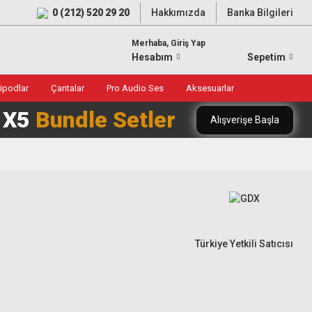
0 (212) 520 29 20
Hakkımızda
Banka Bilgileri
Merhaba, Giriş Yap
Hesabım
Sepetim
ripodlar
Çantalar
Pro Audio Ses
Aksesuarlar
0 X5
Bundle Setler
Alışverişe Başla
Türkiye Yetkili Satıcısı