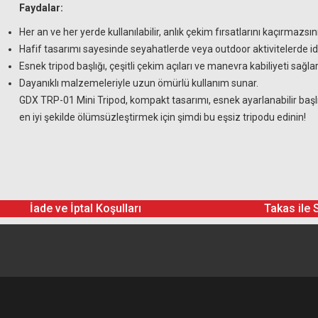
Faydalar:
Her an ve her yerde kullanılabilir, anlık çekim fırsatlarını kaçırmazsın
Hafif tasarımı sayesinde seyahatlerde veya outdoor aktivitelerde ide
Esnek tripod başlığı, çeşitli çekim açıları ve manevra kabiliyeti sağlar
Dayanıklı malzemeleriyle uzun ömürlü kullanım sunar.
GDX TRP-01 Mini Tripod, kompakt tasarımı, esnek ayarlanabilir başlığı v
en iyi şekilde ölümsüzleştirmek için şimdi bu eşsiz tripodu edinin!
İade ve İptal Koşulları
Takas ile 