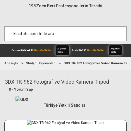
1987'den Beri Profesyonellerin Tercihi
Anasayfa
Stüdyo Ekipmanları
GDX TR-962 Fotoğraf ve Video Kamera Trip
GDX TR-962 Fotoğraf ve Video Kamera Tripod
Alışverişe
Canon R6 Mark III
Bundle Setler
Inst
Başla
0 - Yorum Yap
Türkiye Yetkili Satıcısı