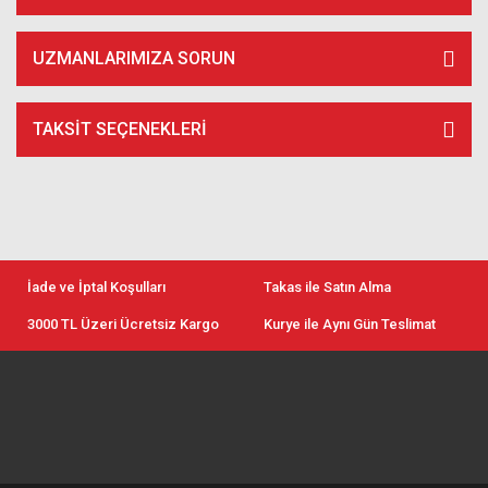
UZMANLARIMIZA SORUN
TAKSIT SEÇENEKLERI
İade ve İptal Koşulları
Takas ile Satın Alma
3000 TL Üzeri Ücretsiz Kargo
Kurye ile Aynı Gün Teslimat