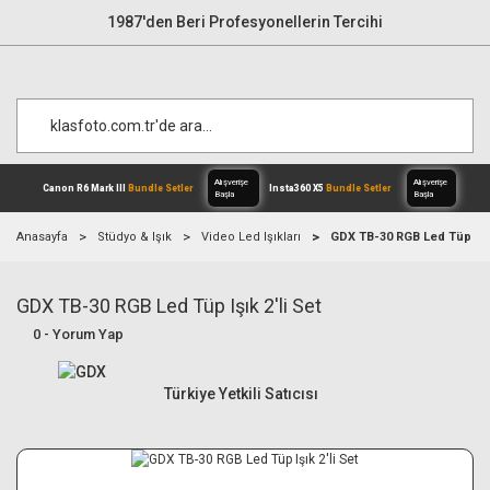
1987'den Beri Profesyonellerin Tercihi
Anasayfa
Stüdyo & Işık
Video Led Işıkları
GDX TB-30 RGB Led Tüp Işık
GDX TB-30 RGB Led Tüp Işık 2'li Set
Alışverişe
Canon R6 Mark III
Bundle Setler
Inst
Başla
0 - Yorum Yap
Türkiye Yetkili Satıcısı