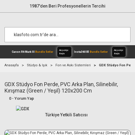
1987'den Beri Profesyonellerin Tercihi
Anasayfa
Stüdyo & Işık
Fon ve Askı Sistemleri
GDX Stüdyo Fon Perde, 
GDX Stüdyo Fon Perde, PVC Arka Plan, Silinebilir,
Alışverişe
Canon R6 Mark III
Bundle Setler
Inst
Başla
Kırışmaz (Green / Yeşil) 120x200 Cm
0 - Yorum Yap
Türkiye Yetkili Satıcısı