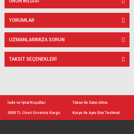
ÜRÜN BILGISI
YORUMLAR
UZMANLARIMIZA SORUN
TAKSIT SEÇENEKLERI
İade ve İptal Koşulları
Takas ile Satın Alma
3000 TL Üzeri Ücretsiz Kargo
Kurye ile Aynı Gün Teslimat