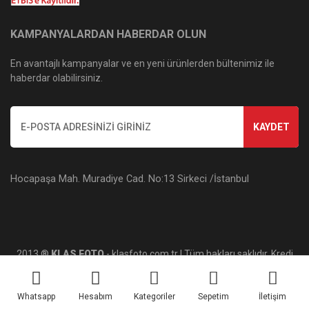
KAMPANYALARDAN HABERDAR OLUN
En avantajlı kampanyalar ve en yeni ürünlerden bültenimiz ile
haberdar olabilirsiniz.
KAYDET
Hocapaşa Mah. Muradiye Cad. No:13 Sirkeci /İstanbul
2013 ®
KLAS FOTO
- klasfoto.com.tr | Tüm hakları saklıdır. Kredi
kartı bilgileriniz 256bit SSL sertifikası ile korunmaktadır.
Whatsapp
Hesabım
Kategoriler
Sepetim
İletişim
ile
ideasoft
e-