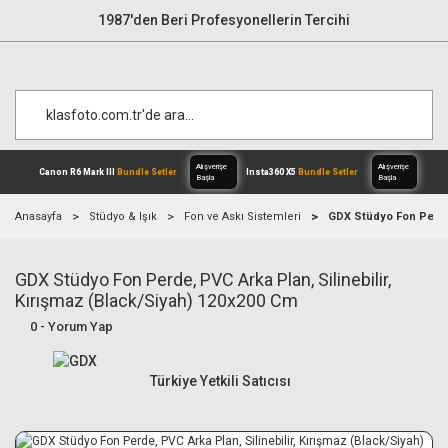
1987'den Beri Profesyonellerin Tercihi
Anasayfa
Stüdyo & Işık
Fon ve Askı Sistemleri
GDX Stüdyo Fon Perde,
GDX Stüdyo Fon Perde, PVC Arka Plan, Silinebilir,
Alışverişe
Canon R6 Mark III
Bundle Setler
Inst
Başla
Kırışmaz (Black/Siyah) 120x200 Cm
0 - Yorum Yap
Türkiye Yetkili Satıcısı