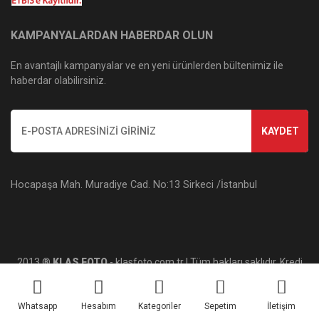
KAMPANYALARDAN HABERDAR OLUN
En avantajlı kampanyalar ve en yeni ürünlerden bültenimiz ile
haberdar olabilirsiniz.
KAYDET
Hocapaşa Mah. Muradiye Cad. No:13 Sirkeci /İstanbul
2013 ®
KLAS FOTO
- klasfoto.com.tr | Tüm hakları saklıdır. Kredi
kartı bilgileriniz 256bit SSL sertifikası ile korunmaktadır.
Whatsapp
Hesabım
Kategoriler
Sepetim
İletişim
ile
ideasoft
e-