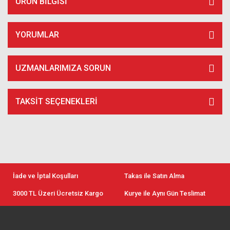
ÜRÜN BILGISI
YORUMLAR
UZMANLARIMIZA SORUN
TAKSIT SEÇENEKLERI
İade ve İptal Koşulları
Takas ile Satın Alma
3000 TL Üzeri Ücretsiz Kargo
Kurye ile Aynı Gün Teslimat