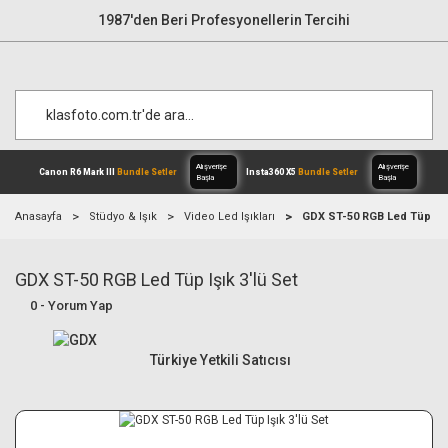
1987'den Beri Profesyonellerin Tercihi
Anasayfa
Stüdyo & Işık
Video Led Işıkları
GDX ST-50 RGB Led Tüp Işık
GDX ST-50 RGB Led Tüp Işık 3'lü Set
Alışverişe
Canon R6 Mark III
Bundle Setler
Inst
Başla
0 - Yorum Yap
Türkiye Yetkili Satıcısı