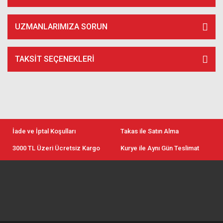
UZMANLARIMIZA SORUN
TAKSIT SEÇENEKLERI
İade ve İptal Koşulları
Takas ile Satın Alma
3000 TL Üzeri Ücretsiz Kargo
Kurye ile Aynı Gün Teslimat