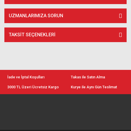
UZMANLARIMIZA SORUN
TAKSIT SEÇENEKLERI
İade ve İptal Koşulları
Takas ile Satın Alma
3000 TL Üzeri Ücretsiz Kargo
Kurye ile Aynı Gün Teslimat