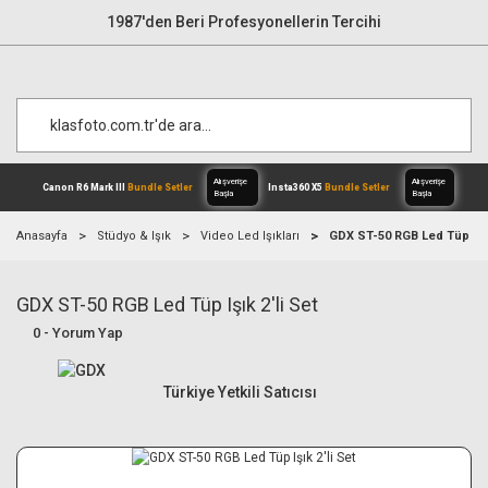
1987'den Beri Profesyonellerin Tercihi
Anasayfa
Stüdyo & Işık
Video Led Işıkları
GDX ST-50 RGB Led Tüp Işık
GDX ST-50 RGB Led Tüp Işık 2'li Set
Alışverişe
Canon R6 Mark III
Bundle Setler
Inst
Başla
0 - Yorum Yap
Türkiye Yetkili Satıcısı