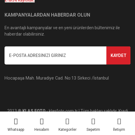
KAMPANYALARDAN HABERDAR OLUN
En avantajlı kampanyalar ve en yeni ürünlerden bültenimiz ile
haberdar olabilirsiniz.
KAYDET
Hocapaşa Mah. Muradiye Cad. No:13 Sirkeci /İstanbul
2013 ®
KLAS FOTO
- klasfoto.com.tr | Tüm hakları saklıdır. Kredi
kartı bilgileriniz 256bit SSL sertifikası ile korunmaktadır.
Whatsapp
Hesabım
Kategoriler
Sepetim
İletişim
ile
ideasoft
e-