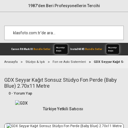
1987'den Beri Profesyonellerin Tercihi
Anasayfa
Stüdyo & Işık
Fon ve Askı Sistemleri
GDX Seyyar Kağıt Son
GDX Seyyar Kağıt Sonsuz Stüdyo Fon Perde (Baby
Alışverişe
Canon R6 Mark III
Bundle Setler
Inst
Başla
Blue) 2.70x11 Metre
0 - Yorum Yap
Türkiye Yetkili Satıcısı