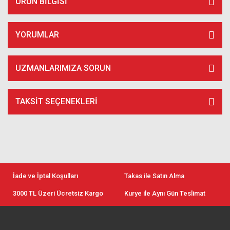
ÜRÜN BILGISI
YORUMLAR
UZMANLARIMIZA SORUN
TAKSIT SEÇENEKLERI
İade ve İptal Koşulları
Takas ile Satın Alma
3000 TL Üzeri Ücretsiz Kargo
Kurye ile Aynı Gün Teslimat