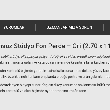
YORUMLAR
UZMANLARIMIZA SORUN
nsuz Stüdyo Fon Perde – Gri (2.70 x 1
,
sabit stüdyo altyapısıyla çalışan fotoğraf ve video prodüksiyon ekiplerini
imleri, ürün grupları ve katalog sahnelerinde kesintisiz bir arka plan yü
rastın kontrollü biçimde yönetilmesine katkı sunar. İnce dokulu yüzey ka
llik, özellikle nötr tonların ön planda olduğu portre ve ürün çekimlerinde
 destekleyen bir yapı sunar. Kağıdın dikey konumda saklanması, bükülme
nin kontrollü ve akıcı biçimde ayarlanmasına imkân tanır.