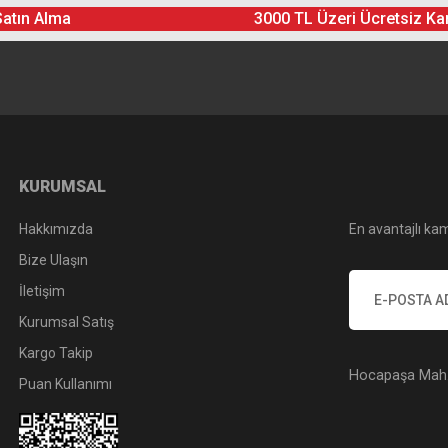
Satın Alma
3000 TL Üzeri Ücretsiz Ka
Yorum Yaz
Soru Sor
KURUMSAL
Hakkımızda
En avantajlı kam
Bize Ulaşın
İletişim
Kurumsal Satış
Kargo Takip
Hocapaşa Mah. 
Puan Kullanımı