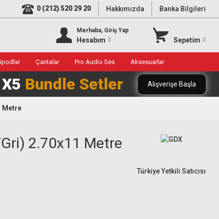
0 (212) 520 29 20
Hakkımızda
Banka Bilgileri
Merhaba, Giriş Yap
Hesabım
Sepetim
ripodlar
Çantalar
Pro Audio Ses
Aksesuarlar
0 X5
Bundle Setler
Alışverişe Başla
1 Metre
Gri) 2.70x11 Metre
Türkiye Yetkili Satıcısı