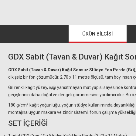
ÜRÜN BILGISI
GDX Sabit (Tavan & Duvar) Kağıt So
GDX Sabit (Tavan & Duvar) Kağıt Sonsuz Stüdyo Fon Perde (Gri)
dikişsiz bir fon çözümüdür. 2.70 x 11 metre ölçüsü, tam boy insan çek
Gri renkli kağıt yüzey, ışığı yansıtmayan mat yapısı sayesinde kont
geçişlerinin daha doğal ve dengeli görünmesine yardımcı olur. Bu öze
180 g/cm² kağıt yoğunluğu, yoğun stüdyo kullanımında dayanıklılığı
montajına uygun makara ve zincir sistemi, fonun çalışma yüksekliği
SET İÇERİĞİ
1 adet GDX Grey / Gri Stüdyo Kağıt Fon Perde (2.70 x 11 Metre)