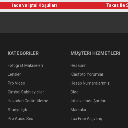
İade ve İptal Koşulları
Takas ile 
KATEGORİLER
MÜŞTERİ HİZMETLERİ
Fotoğraf Makineleri
Hesabım
Lensler
Klasfoto Yorumlar
Pro Video
Hesap Numaralarımız
Gimbal Sabitleyiciler
Blog
Havadan Görüntüleme
İptal ve İade Şartları
Stüdyo Işık
Markalar
Pro Audio Ses
Tax Free Alışveriş