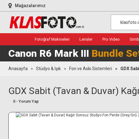
Mağazalarımız
Fotoğraf Makineleri
Lensler
Pro Video
Gimba
Canon R6 Mark III
Bundle Se
Anasayfa
Stüdyo & Işık
Fon ve Askı Sistemleri
GDX Sabi
GDX Sabit (Tavan & Duvar) Kağı
0 - Yorum Yap