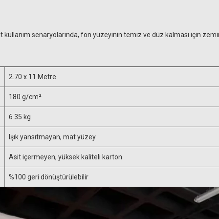
it kullanım senaryolarında, fon yüzeyinin temiz ve düz kalması için zemin
2.70 x 11 Metre
180 g/cm²
6.35 kg
Işık yansıtmayan, mat yüzey
Asit içermeyen, yüksek kaliteli karton
%100 geri dönüştürülebilir