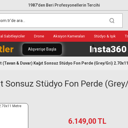
1987'den Beri Profesyonellerin Tercihi
l Sabitleyiciler
Drone
Aksiyon Kameraları
Stüdyo & Işık
T
tler
Insta36
Alışverişe Başla
t (Tavan & Duvar) Kağıt Sonsuz Stüdyo Fon Perde (Grey/Gri) 2.70x1
t Sonsuz Stüdyo Fon Perde (Grey/
6.149,00 TL