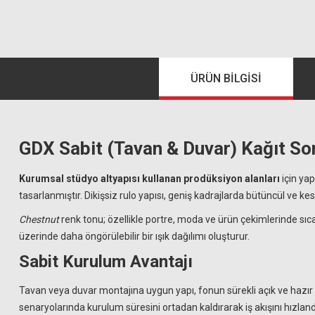
ÜRÜN BILGISI
GDX Sabit (Tavan & Duvar) Kağıt So
Kurumsal stüdyo altyapısı kullanan prodüksiyon alanları
için ya
tasarlanmıştır. Dikişsiz rulo yapısı, geniş kadrajlarda bütüncül ve kesi
Chestnut
renk tonu; özellikle portre, moda ve ürün çekimlerinde sıc
üzerinde daha öngörülebilir bir ışık dağılımı oluşturur.
Sabit Kurulum Avantajı
Tavan veya duvar montajına uygun yapı, fonun sürekli açık ve hazı
senaryolarında kurulum süresini ortadan kaldırarak iş akışını hızlandı