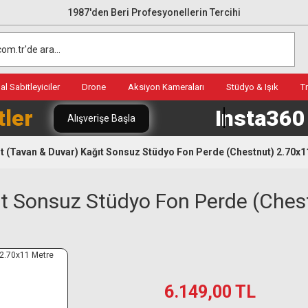
1987'den Beri Profesyonellerin Tercihi
l Sabitleyiciler
Drone
Aksiyon Kameraları
Stüdyo & Işık
T
tler
Insta36
Alışverişe Başla
t (Tavan & Duvar) Kağıt Sonsuz Stüdyo Fon Perde (Chestnut) 2.70x1
ıt Sonsuz Stüdyo Fon Perde (Ches
6.149,00 TL