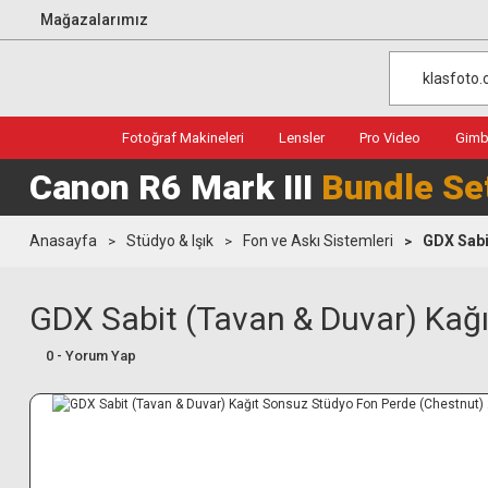
Mağazalarımız
Fotoğraf Makineleri
Lensler
Pro Video
Gimba
Canon R6 Mark III
Bundle Se
Anasayfa
Stüdyo & Işık
Fon ve Askı Sistemleri
GDX Sabi
GDX Sabit (Tavan & Duvar) Kağ
0 - Yorum Yap