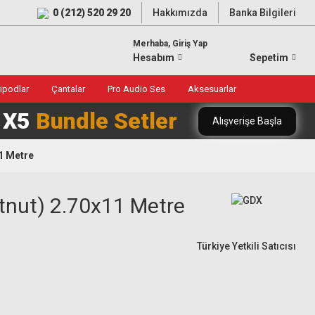
0 (212) 520 29 20
Hakkımızda
Banka Bilgileri
Merhaba, Giriş Yap
Hesabım
Sepetim
ripodlar
Çantalar
Pro Audio Ses
Aksesuarlar
0 X5
Bundle Setler
Alışverişe Başla
1 Metre
tnut) 2.70x11 Metre
Türkiye Yetkili Satıcısı