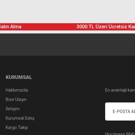
Ürün hakkında henüz soru sorulmamış.
Bu ürüne yorum yapın! Puan Kazanın
Satın Alma
3000 TL Üzeri Ücretsiz Ka
Yorum Yaz
Soru Sor
KURUMSAL
Hakkımızda
En avantajlı kam
Bize Ulaşın
İletişim
Kurumsal Satış
Kargo Takip
Hocapaşa Mah. 