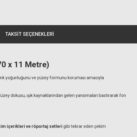
TAKSIT SEÇENEKLERI
70 x 11 Metre)
ı renk yoğunluğunu ve yüzey formunu koruması amacıyla
 yüzey dokusu, ışık kaynaklarından gelen yansımaları bastırarak fon
im içerikleri ve röportaj setleri
gibi tekrar eden çekim