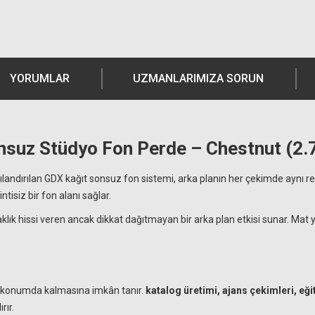
YORUMLAR
UZMANLARIMIZA SORUN
nsuz Stüdyo Fon Perde – Chestnut (2.
pılandırılan GDX kağıt sonsuz fon sistemi, arka planın her çekimde ayn
ntisiz bir fon alanı sağlar.
aklık hissi veren ancak dikkat dağıtmayan bir arka plan etkisi sunar. Mat
r konumda kalmasına imkân tanır.
katalog üretimi, ajans çekimleri, eğit
rır.