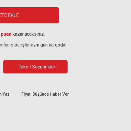
ETE EKLE
 puan
kazanacaksınız.
rilen siparişler aynı gün kargoda!
Taksit Seçenekleri
m Yaz
Fiyatı Düşünce Haber Ver