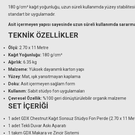
180 g/cm² kağıt yoğunluğu, uzun süreli kullanımda yüzey stabilites
standart bir uygulamadır.
Asit içermeyen yapısı sayesinde uzun süreli kullanımda sararma
TEKNİK ÖZELLİKLER
Ölçü:
2.70 x 11 Metre
Kağıt Yoğunluğu:
180 g/cm²
Ağırlık:
6.35 kg
Malzeme:
Yüksek dayanımlı karton yapı
Yüzey:
Mat, ışık yansıtmayan kaplama
Doku:
Asit içermeyen sağlam form
Kullanım:
Sabit stüdyo fon uygulamaları
Çevresel Özellik:
%100 geri dönüştürülebilir organik malzeme
SET İÇERİĞİ
1 adet GDX Chestnut Kağıt Sonsuz Stüdyo Fon Perde (2.70 x 11 Me
1 adet Tekli Duvar Askı Aparatı
1 takım GDX Makara ve Zincir Sistemi