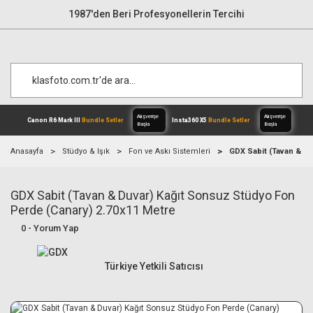
1987'den Beri Profesyonellerin Tercihi
Anasayfa
Stüdyo & Işık
Fon ve Askı Sistemleri
GDX Sabit (Tavan & Du
GDX Sabit (Tavan & Duvar) Kağıt Sonsuz Stüdyo Fon
Alışverişe
Canon R6 Mark III
Bundle Setler
Inst
Başla
Perde (Canary) 2.70x11 Metre
0 - Yorum Yap
Türkiye Yetkili Satıcısı